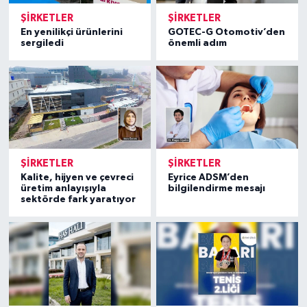
ŞIRKETLER
ŞIRKETLER
En yenilikçi ürünlerini
GOTEC-G Otomotiv’den
sergiledi
önemli adım
ŞIRKETLER
ŞIRKETLER
Kalite, hijyen ve çevreci
Eyrice ADSM’den
üretim anlayışıyla
bilgilendirme mesajı
sektörde fark yaratıyor