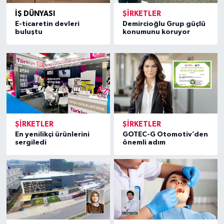
İŞ DÜNYASI
ŞIRKETLER
E-ticaretin devleri
Demircioğlu Grup güçlü
buluştu
konumunu koruyor
ŞIRKETLER
ŞIRKETLER
En yenilikçi ürünlerini
GOTEC-G Otomotiv’den
sergiledi
önemli adım