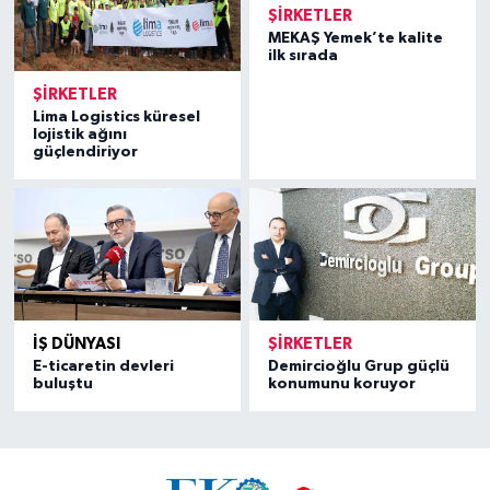
ŞIRKETLER
MEKAŞ Yemek’te kalite
ilk sırada
ŞIRKETLER
Lima Logistics küresel
lojistik ağını
güçlendiriyor
İŞ DÜNYASI
ŞIRKETLER
E-ticaretin devleri
Demircioğlu Grup güçlü
buluştu
konumunu koruyor