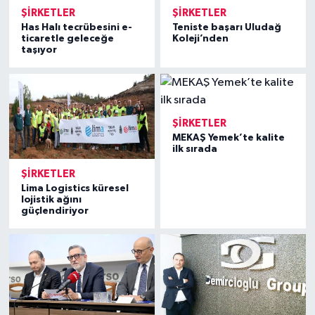
ŞIRKETLER
ŞIRKETLER
Has Halı tecrübesini e-
Teniste başarı Uludağ
ticaretle geleceğe
Koleji’nden
taşıyor
ŞIRKETLER
MEKAŞ Yemek’te kalite
ilk sırada
ŞIRKETLER
Lima Logistics küresel
lojistik ağını
güçlendiriyor