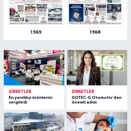
1569
1568
ŞIRKETLER
ŞIRKETLER
En yenilikçi ürünlerini
GOTEC-G Otomotiv’den
sergiledi
önemli adım