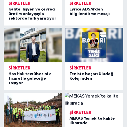
ŞIRKETLER
ŞIRKETLER
Kalite, hijyen ve çevreci
Eyrice ADSM’den
üretim anlayışıyla
bilgilendirme mesajı
sektörde fark yaratıyor
ŞIRKETLER
ŞIRKETLER
Has Halı tecrübesini e-
Teniste başarı Uludağ
ticaretle geleceğe
Koleji’nden
taşıyor
ŞIRKETLER
MEKAŞ Yemek’te kalite
ilk sırada