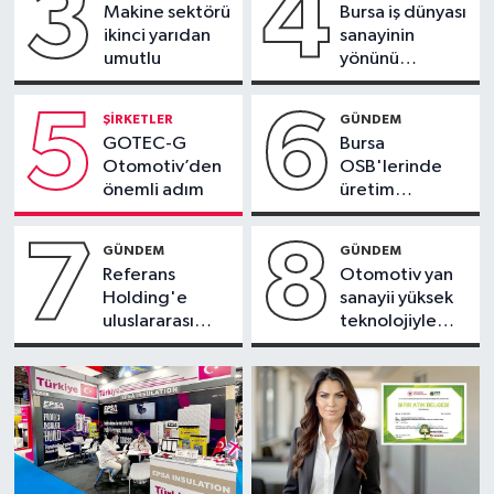
3
4
Makine sektörü
Bursa iş dünyası
ikinci yarıdan
sanayinin
umutlu
yönünü
belirliyor
5
6
ŞIRKETLER
GÜNDEM
GOTEC-G
Bursa
Otomotiv’den
OSB'lerinde
önemli adım
üretim
rölantide
7
8
GÜNDEM
GÜNDEM
Referans
Otomotiv yan
Holding'e
sanayii yüksek
uluslararası
teknolojiyle
ödül
büyüyor