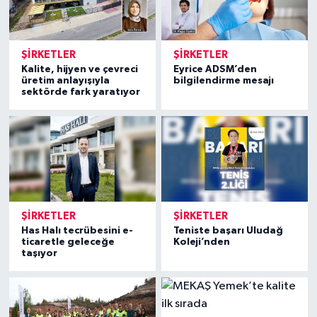
ŞIRKETLER
ŞIRKETLER
Kalite, hijyen ve çevreci
Eyrice ADSM’den
üretim anlayışıyla
bilgilendirme mesajı
sektörde fark yaratıyor
ŞIRKETLER
ŞIRKETLER
Has Halı tecrübesini e-
Teniste başarı Uludağ
ticaretle geleceğe
Koleji’nden
taşıyor