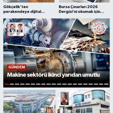
Gökçelik’ten
Bursa Çınarları 2026
perakendeye dijital
Dergisi’ni okumak için
dönüşüm hamlesi
tıklayınız
GÜNDEM
Makine sektörü ikinci yarıdan umutlu
1
2
3
4
5
6
7
8
9
10
11
12
13
14
15
16
17
18
19
20