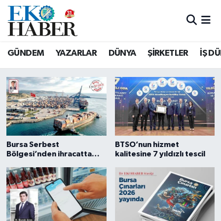
Hava Durumu
GÜNDEM
YAZARLAR
DÜNYA
ŞİRKETLER
İŞ D
Trafik Durumu
Eko Haber
Süper Lig Puan Durumu ve Fikstür
Tüm Manşetler
Son Dakika Haberleri
Bursa Serbest
BTSO’nun hizmet
Bölgesi’nden ihracatta
kalitesine 7 yıldızlı tescil
Haber Arşivi
yüksek performans