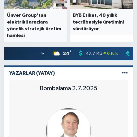
Ünver Group’tan
BYB Etiket, 40 yıllık
elektrikli araçlara
tecrübesiyle üretimini
yönelik stratejik üretim
sürdürüyor
hamlesi
°
24
47,7143
5
0.16
%
YAZARLAR (YATAY)
Bombalama 2.7.2025