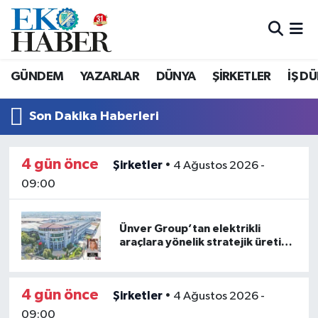
Hava Durumu
GÜNDEM
YAZARLAR
DÜNYA
ŞİRKETLER
İŞ D
Trafik Durumu
Son Dakika Haberleri
Süper Lig Puan Durumu ve Fikstür
Tüm Manşetler
4 gün önce
Şirketler
•
4 Ağustos 2026 -
09:00
Son Dakika Haberleri
Ünver Group’tan elektrikli
Haber Arşivi
araçlara yönelik stratejik üretim
hamlesi
4 gün önce
Şirketler
•
4 Ağustos 2026 -
09:00