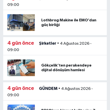
09:00
Lothbrog Makine ile EMO’dan
güç birliği
4 gün önce
Şirketler
•
4 Ağustos 2026 -
09:00
Gökçelik’ten perakendeye
dijital dönüşüm hamlesi
4 gün önce
GÜNDEM
•
4 Ağustos 2026 -
09:00