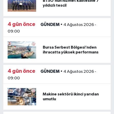
BTSO’nun hizmet kalitesine 7
yıldızlı tescil
4 gün önce
GÜNDEM
•
4 Ağustos 2026 -
09:00
Bursa Serbest Bölgesi’nden
ihracatta yüksek performans
4 gün önce
GÜNDEM
•
4 Ağustos 2026 -
09:00
Makine sektörü ikinci yarıdan
umutlu