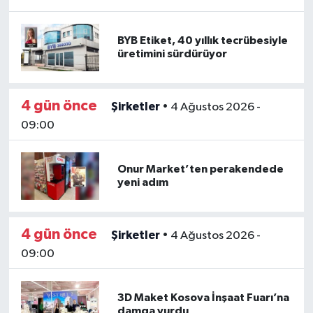
BYB Etiket, 40 yıllık tecrübesiyle
üretimini sürdürüyor
4 gün önce
Şirketler
•
4 Ağustos 2026 -
09:00
Onur Market’ten perakendede
yeni adım
4 gün önce
Şirketler
•
4 Ağustos 2026 -
09:00
3D Maket Kosova İnşaat Fuarı’na
damga vurdu