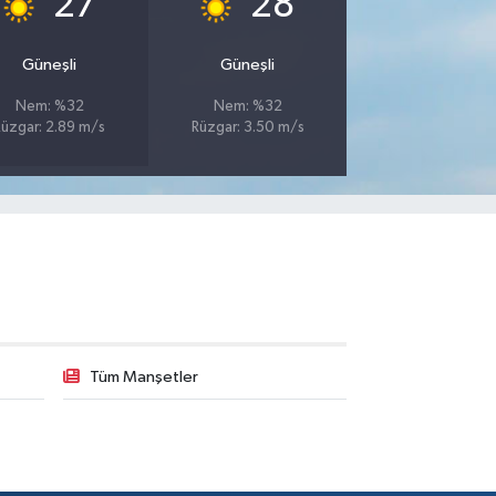
27
28
Güneşli
Güneşli
Nem: %32
Nem: %32
Rüzgar: 2.89 m/s
Rüzgar: 3.50 m/s
Tüm Manşetler