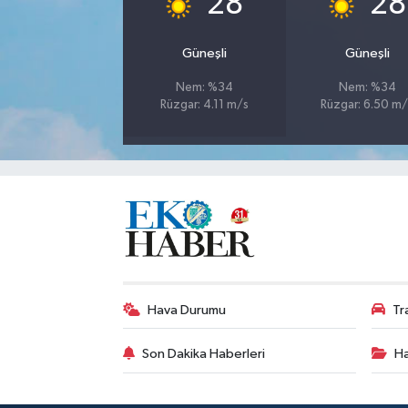
28
28
Güneşli
Güneşli
Nem: %34
Nem: %34
Rüzgar: 4.11 m/s
Rüzgar: 6.50 m/
Hava Durumu
Tr
Son Dakika Haberleri
Ha