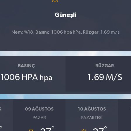
Güneşli
Nem: %18, Basınç: 1006 hpa hPa, Rüzgar: 1.69 m/s
BASINÇ
RÜZGAR
1006 HPA
1.69 M/S
hpa
S
09 AĞUSTOS
10 AĞUSTOS
PAZAR
PAZARTESI
°
°
°