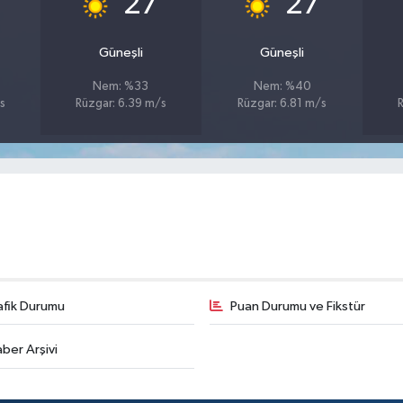
27
27
Güneşli
Güneşli
Nem: %33
Nem: %40
s
Rüzgar: 6.39 m/s
Rüzgar: 6.81 m/s
afik Durumu
Puan Durumu ve Fikstür
ber Arşivi