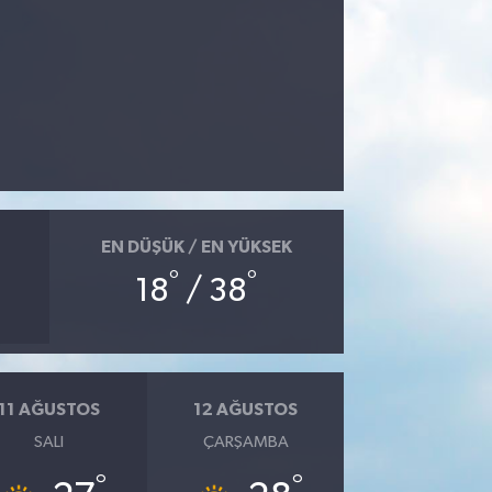
EN DÜŞÜK / EN YÜKSEK
°
°
18
/ 38
11 AĞUSTOS
12 AĞUSTOS
SALI
ÇARŞAMBA
°
°