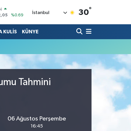
°
IN
30
İstanbul
2,05
%0.69
R
86
%0.06
 KULİS
KÜNYE
00
%0.1
N
38
%0.21
ALTIN
4
%0.32
0
%48
rumu Tahmini
06 Ağustos Perşembe
16:45