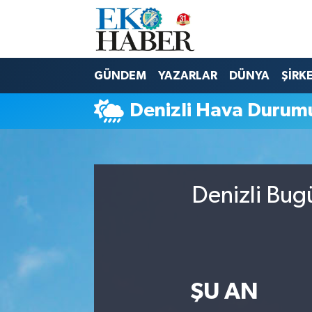
Hava Durumu
GÜNDEM
YAZARLAR
DÜNYA
ŞİRK
Trafik Durumu
Denizli Hava Durum
Süper Lig Puan Durumu ve Fikstür
Tüm Manşetler
Denizli Bug
Son Dakika Haberleri
Haber Arşivi
ŞU AN