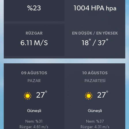
%23
1004 HPA
hpa
RÜZGAR
EN DÜŞÜK / EN YÜKSEK
°
°
6.11 M/S
18
/ 37
09 AĞUSTOS
10 AĞUSTOS
PAZAR
PAZARTESI
°
°
27
27
Güneşli
Güneşli
Nem: %31
Nem: %37
Rüzgar: 4.61 m/s
Rüzgar: 4.31 m/s