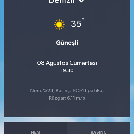
Denizli
°
35
Güneşli
08 Ağustos Cumartesi
19:30
Nem: %23, Basınç: 1004 hpa hPa,
Rüzgar: 6.11 m/s
NEM
BASINÇ