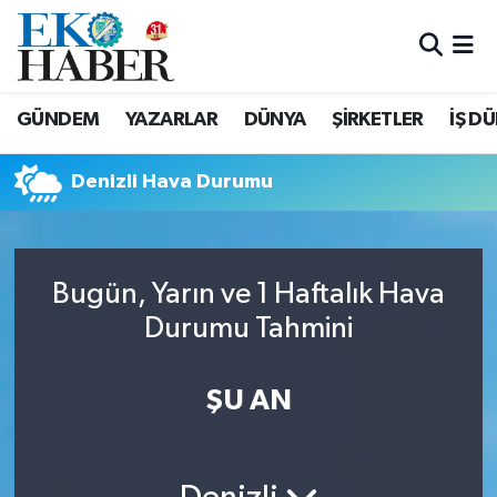
Hava Durumu
GÜNDEM
YAZARLAR
DÜNYA
ŞİRKETLER
İŞ D
Trafik Durumu
Denizli Hava Durumu
Süper Lig Puan Durumu ve Fikstür
Tüm Manşetler
Bugün, Yarın ve 1 Haftalık Hava
Son Dakika Haberleri
Durumu Tahmini
Haber Arşivi
ŞU AN