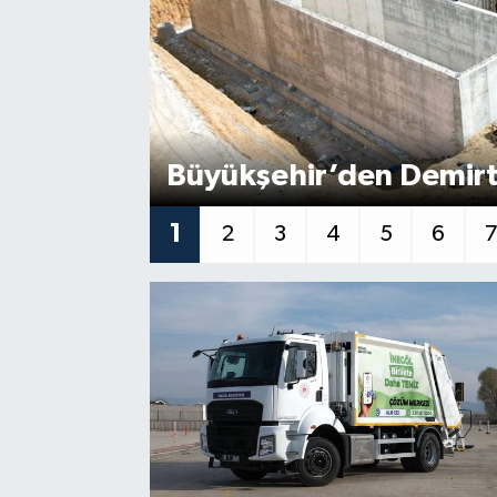
Büyükşehir’den Demirt
1
2
3
4
5
6