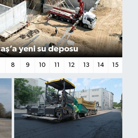
aş’a yeni su deposu
Ye
7
8
9
10
11
12
13
14
15