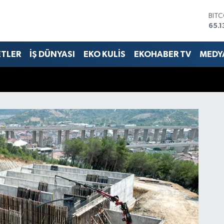
DOL
47,
EUR
55,
ETLER
İŞ DÜNYASI
EKO KULİS
EKOHABER TV
MEDYA
STE
64,
GRA
664
BİS
13.7
BIT
65.1