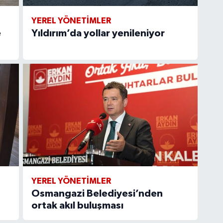
YEREL YÖNETİMLER
e
Yıldırım’da yollar yenileniyor
YEREL YÖNETİMLER
Osmangazi Belediyesi’nden
ortak akıl buluşması