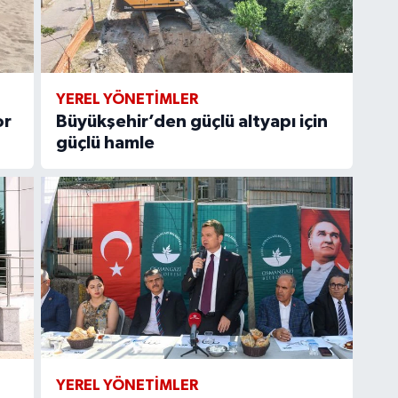
YEREL YÖNETİMLER
or
Büyükşehir’den güçlü altyapı için
güçlü hamle
YEREL YÖNETİMLER