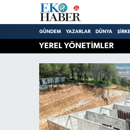
Hava Durumu
GÜNDEM
YAZARLAR
DÜNYA
ŞİRK
Trafik Durumu
YEREL YÖNETİMLER
Süper Lig Puan Durumu ve Fikstür
Tüm Manşetler
Son Dakika Haberleri
Haber Arşivi