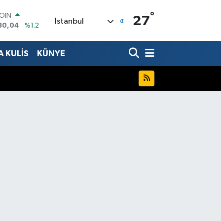
°
AR
27
İstanbul
7106
%0.17
O
1652
%0.27
 KULİS
KÜNYE
RLİN
4046
%0.35
M ALTIN
8.99
%2.59
T100
73
%-19
COIN
30,04
%1.2