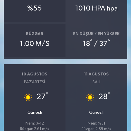
%55
1010 HPA
hpa
RÜZGAR
EN DÜŞÜK / EN YÜKSEK
°
°
1.00 M/S
18
/ 37
10 AĞUSTOS
11 AĞUSTOS
PAZARTESI
SALI
°
°
27
28
Güneşli
Güneşli
Nem: %42
Nem: %31
Rüzgar: 2.61 m/s
Rüzgar: 2.89 m/s