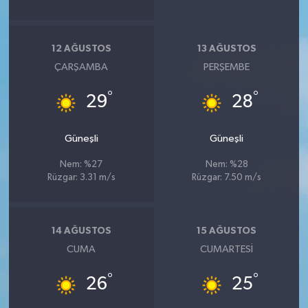
12 AĞUSTOS
13 AĞUSTOS
ÇARŞAMBA
PERŞEMBE
°
°
29
28
Güneşli
Güneşli
Nem: %27
Nem: %28
Rüzgar: 3.31 m/s
Rüzgar: 7.50 m/s
14 AĞUSTOS
15 AĞUSTOS
CUMA
CUMARTESI
°
°
26
25