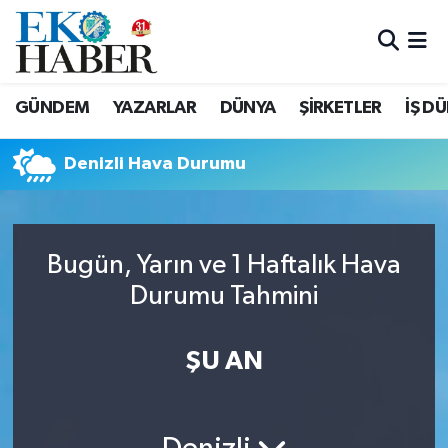
Hava Durumu
GÜNDEM
YAZARLAR
DÜNYA
ŞİRKETLER
İŞ D
Trafik Durumu
Denizli Hava Durumu
Süper Lig Puan Durumu ve Fikstür
Tüm Manşetler
Bugün, Yarın ve 1 Haftalık Hava
Son Dakika Haberleri
Durumu Tahmini
Haber Arşivi
ŞU AN