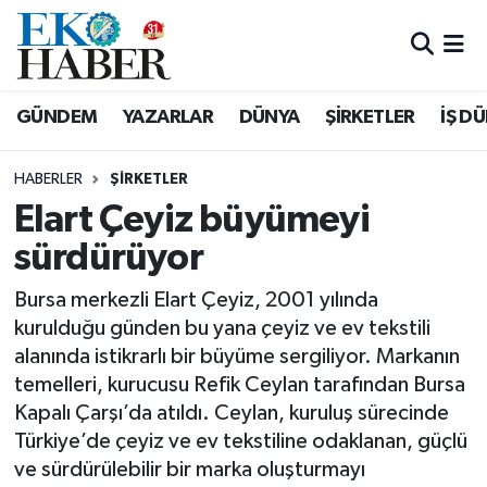
Hava Durumu
GÜNDEM
YAZARLAR
DÜNYA
ŞİRKETLER
İŞ D
Trafik Durumu
HABERLER
ŞIRKETLER
Süper Lig Puan Durumu ve Fikstür
Elart Çeyiz büyümeyi
sürdürüyor
Tüm Manşetler
Bursa merkezli Elart Çeyiz, 2001 yılında
Son Dakika Haberleri
kurulduğu günden bu yana çeyiz ve ev tekstili
alanında istikrarlı bir büyüme sergiliyor. Markanın
Haber Arşivi
temelleri, kurucusu Refik Ceylan tarafından Bursa
Kapalı Çarşı’da atıldı. Ceylan, kuruluş sürecinde
Türkiye’de çeyiz ve ev tekstiline odaklanan, güçlü
ve sürdürülebilir bir marka oluşturmayı