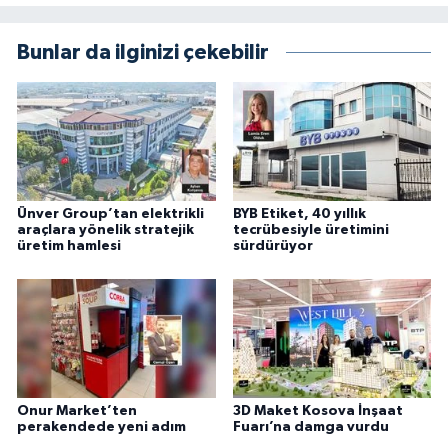
Bunlar da ilginizi çekebilir
Ünver Group’tan elektrikli
BYB Etiket, 40 yıllık
araçlara yönelik stratejik
tecrübesiyle üretimini
üretim hamlesi
sürdürüyor
Onur Market’ten
3D Maket Kosova İnşaat
perakendede yeni adım
Fuarı’na damga vurdu