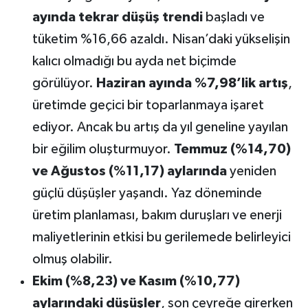
ayında tekrar düşüş trendi
başladı ve
tüketim %16,66 azaldı. Nisan’daki yükselişin
kalıcı olmadığı bu ayda net biçimde
görülüyor.
Haziran ayında %7,98’lik artış
,
üretimde geçici bir toparlanmaya işaret
ediyor. Ancak bu artış da yıl geneline yayılan
bir eğilim oluşturmuyor.
Temmuz (%14,70)
ve Ağustos (%11,17) aylarında
yeniden
güçlü düşüşler yaşandı. Yaz döneminde
üretim planlaması, bakım duruşları ve enerji
maliyetlerinin etkisi bu gerilemede belirleyici
olmuş olabilir.
Ekim (%8,23) ve Kasım (%10,77)
aylarındaki düşüşler
, son çeyreğe girerken