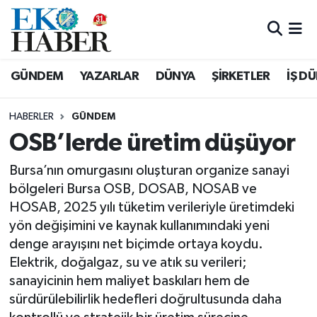
Hava Durumu
GÜNDEM
YAZARLAR
DÜNYA
ŞİRKETLER
İŞ D
Trafik Durumu
HABERLER
GÜNDEM
Süper Lig Puan Durumu ve Fikstür
OSB’lerde üretim düşüyor
Tüm Manşetler
Bursa’nın omurgasını oluşturan organize sanayi
bölgeleri Bursa OSB, DOSAB, NOSAB ve
Son Dakika Haberleri
HOSAB, 2025 yılı tüketim verileriyle üretimdeki
yön değişimini ve kaynak kullanımındaki yeni
Haber Arşivi
denge arayışını net biçimde ortaya koydu.
Elektrik, doğalgaz, su ve atık su verileri;
sanayicinin hem maliyet baskıları hem de
sürdürülebilirlik hedefleri doğrultusunda daha