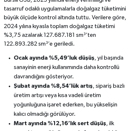
Bursa OSB, 2025 yılında enerji verimliliği ve
tasarruf odaklı uygulamalarla doğalgaz tüketimini
büyük ölçüde kontrol altında tuttu. Verilere göre,
2024 yılına kıyasla toplam doğalgaz tüketimi
%3,75 azalarak 127.687.181 sm³’ten
122.893.282 sm³’e geriledi.
Ocak ayında %5,49’luk düşüş
, yıl başında
sanayinin enerji kullanımında daha kontrollü
davrandığını gösteriyor.
Şubat ayında %8,54’lük artış
, sipariş bazlı
üretim artışı veya kısa vadeli üretim
yoğunluğuna işaret ederken, bu yükselişin
kalıcı olmadığı görülüyor.
Mart ayında %12,16’lık sert düşüş
, ilk