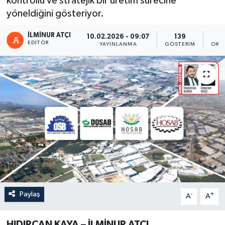
kontrollü ve stratejik bir üretim sürecine
yöneldiğini gösteriyor.
İLMINUR ATÇI
10.02.2026 - 09:07
139
EDITÖR
YAYINLANMA
GÖSTERIM
OKU
Paylaş
-
+
A
A
HIDIRCAN KAYA – İLMİNUR ATÇI