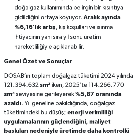
doğalgaz kullanımında belirgin bir kısıntıya
gidildiğini ortaya koyuyor.
Aralık ayında
%6,16’lık artış
, kış koşulları ve ısınma
ihtiyacının yanı sıra yıl sonu üretim
hareketliliğiyle açıklanabilir.
Genel Özet ve Sonuçlar
DOSAB’ın toplam doğalgaz tüketimi 2024 yılında
121.394.632
sm³
iken, 2025’te 114.266.770
sm³
seviyesine gerileyerek
%5,87 oranında
azaldı
. Yıl geneline bakıldığında, doğalgaz
tüketimindeki bu düşüş;
enerji verimliliği
uygulamalarının güçlendiğini, maliyet
baskıları nedeniyle üretimde daha kontrollü