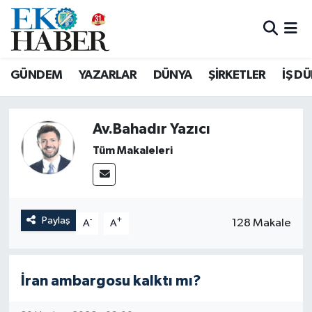
Hava Durumu
GÜNDEM
YAZARLAR
DÜNYA
ŞİRKETLER
İŞ D
Trafik Durumu
Süper Lig Puan Durumu ve Fikstür
Av.Bahadır Yazıcı
Tüm Makaleleri
Tüm Manşetler
Son Dakika Haberleri
Paylaş
-
+
128 Makale
A
A
Haber Arşivi
İran ambargosu kalktı mı?