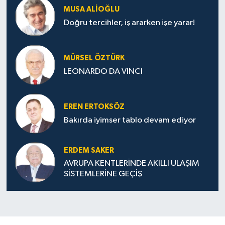
MUSA ALIOĞLU
Doğru tercihler, iş ararken işe yarar!
MÜRSEL ÖZTÜRK
LEONARDO DA VINCI
EREN ERTOKSÖZ
Bakırda iyimser tablo devam ediyor
ERDEM SAKER
AVRUPA KENTLERİNDE AKILLI ULAŞIM
SİSTEMLERİNE GEÇİŞ