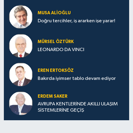
MUSA ALIOĞLU
Doğru tercihler, iş ararken işe yarar!
MÜRSEL ÖZTÜRK
LEONARDO DA VINCI
EREN ERTOKSÖZ
Bakırda iyimser tablo devam ediyor
ERDEM SAKER
AVRUPA KENTLERİNDE AKILLI ULAŞIM
SİSTEMLERİNE GEÇİŞ