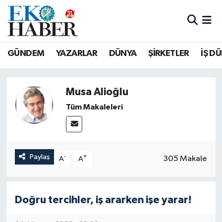
Hava Durumu
GÜNDEM
YAZARLAR
DÜNYA
ŞİRKETLER
İŞ D
Trafik Durumu
Süper Lig Puan Durumu ve Fikstür
Musa Alioğlu
Tüm Makaleleri
Tüm Manşetler
Son Dakika Haberleri
Paylaş
-
+
305 Makale
A
A
Haber Arşivi
Doğru tercihler, iş ararken işe yarar!