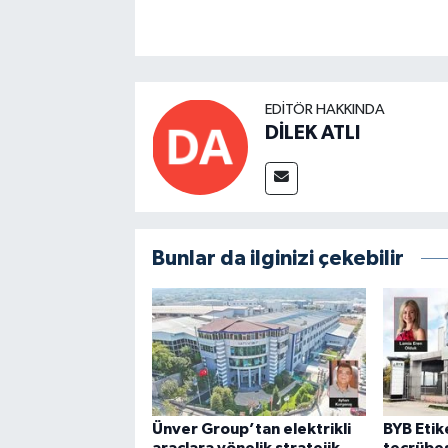
EDITÖR HAKKINDA
DİLEK ATLI
Bunlar da ilginizi çekebilir
Ünver Group’tan elektrikli
BYB Etike