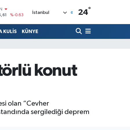
IN
°
24
5,61
%-0.63
İstanbul
R
04
%0
 KULİS
KÜNYE
06
%-0.08
İN
43
%0
ALTIN
40
%0.45
00
törlü konut
%70
jesi olan “Cevher
r standında sergilediği deprem