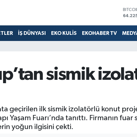
BITCO
64.22
DOLA
47,67
EURO
ETLER
İŞ DÜNYASI
EKO KULİS
EKOHABER TV
MEDYA
55,04
STERL
64,21
GRAM 
6510.
BİST1
p’tan sismik izola
13.799
a geçirilen ilk sismik izolatörlü konut pro
Yapı Yaşam Fuarı’nda tanıttı. Firmanın fua
in yoğun ilgisini çekti.