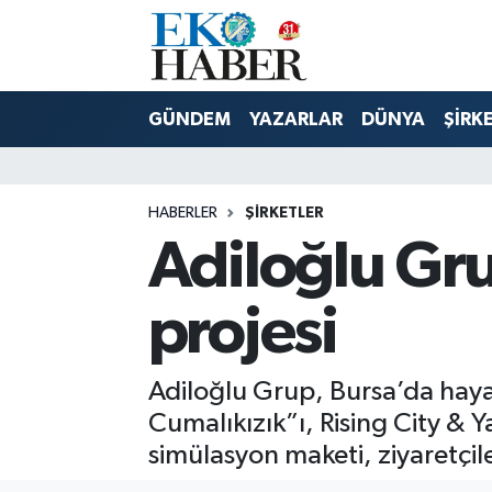
Hava Durumu
GÜNDEM
YAZARLAR
DÜNYA
ŞİRK
Trafik Durumu
Süper Lig Puan Durumu ve Fikstür
HABERLER
ŞIRKETLER
Adiloğlu Gru
Tüm Manşetler
Son Dakika Haberleri
projesi
Haber Arşivi
Adiloğlu Grup, Bursa’da hayat
Cumalıkızık”ı, Rising City & 
simülasyon maketi, ziyaretçiler