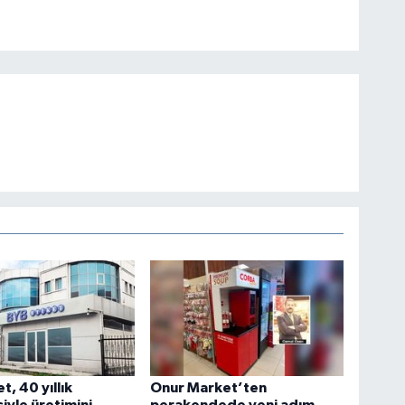
t, 40 yıllık
Onur Market’ten