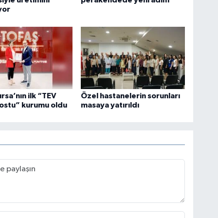
iyle üretimini
perakendede yeni adım
yor
ursa’nın ilk “TEV
Özel hastanelerin sorunları
ostu” kurumu oldu
masaya yatırıldı