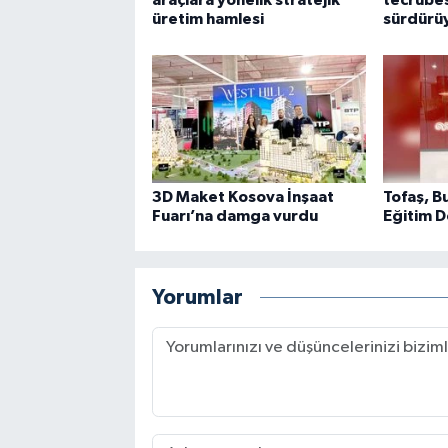
araçlara yönelik stratejik
tecrübes
üretim hamlesi
sürdürü
3D Maket Kosova İnşaat
Tofaş, B
Fuarı’na damga vurdu
Eğitim D
Yorumlar