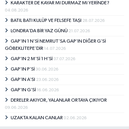
KARAKTER DE KAYAR MI DURMAZ MI YERİNDE?
04.08.2026
BATIL BATI KULÜP VE FELSEFE TAŞI
28.07.2026
LONDRA’DA BİR YAZ GÜNÜ
21.07.2026
GAP’IN 1 N’Sİ NEMRUT’SA GAP’IN DİĞER G’Sİ
GÖBEKLİTEPE’DİR
14.07.2026
GAP’IN 2 M’Sİ 1 H’Sİ
07.07.2026
GAP’IN P’Sİ
30.06.2026
GAP’IN A’SI
23.06.2026
GAP’IN G’Sİ
16.06.2026
DERELER AKIYOR, YALANLAR ORTAYA ÇIKIYOR
09.06.2026
UZAKTA KALAN CANLAR
02.06.2026