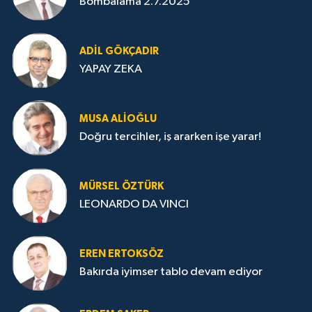
Bombalama 2.7.2025
ADIL GÖKÇADIR
YAPAY ZEKA
MUSA ALIOĞLU
Doğru tercihler, iş ararken işe yarar!
MÜRSEL ÖZTÜRK
LEONARDO DA VINCI
EREN ERTOKSÖZ
Bakırda iyimser tablo devam ediyor