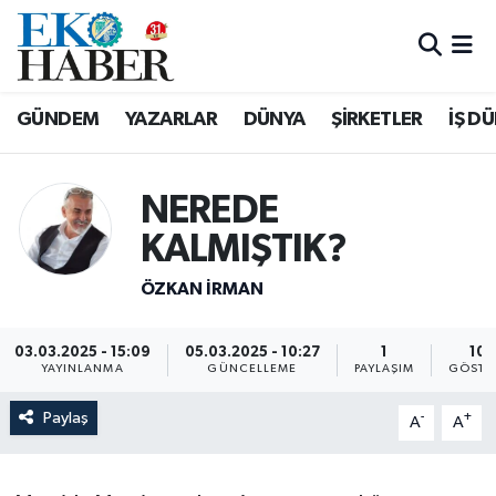
Hava Durumu
GÜNDEM
YAZARLAR
DÜNYA
ŞİRKETLER
İŞ D
Trafik Durumu
Süper Lig Puan Durumu ve Fikstür
NEREDE
KALMIŞTIK?
Tüm Manşetler
ÖZKAN İRMAN
Son Dakika Haberleri
03.03.2025 - 15:09
05.03.2025 - 10:27
1
106
Haber Arşivi
YAYINLANMA
GÜNCELLEME
PAYLAŞIM
GÖSTE
Paylaş
-
+
A
A