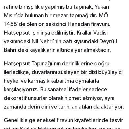
rafine bir işçilikle yapılmış bu tapınak, Yukarı
Mısır'da bulunan bir mezar tapınağıdır. MÖ
1458'de ölen on sekizinci Hanedan firavunu
Hatşepsut için inşa edilmiştir. Krallar Vadisi
yakınındaki Nil Nehri'nin batı kıyısındaki Deyrü'l
Bahri'deki kayalıkların altında yer almaktadır.
Hatşepsut Tapınağı'nın derinliklerine doğru
ilerledikçe, duvarlarını süsleyen bir dizi büyüleyici
heykel ve karmaşık kabartma oymalarla
karşılaşıyoruz. Bu sanatsal ifadeler sadece
dekoratif unsurlar olarak hizmet etmiyor, aynı
zamanda derin dini ve tarihi anlatıları da aktarıyor.
Genellikle geleneksel firavun kıyafetlerinde tasvir
edilen Kraliçe Hatşepsut'un heykelleri, onun ilahi