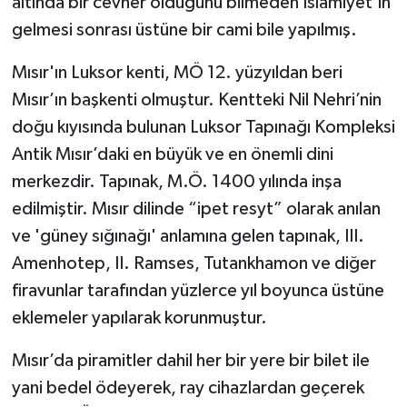
altında bir cevher olduğunu bilmeden İslamiyet’in
gelmesi sonrası üstüne bir cami bile yapılmış.
Mısır'ın Luksor kenti, MÖ 12. yüzyıldan beri
Mısır’ın başkenti olmuştur. Kentteki Nil Nehri’nin
doğu kıyısında bulunan Luksor Tapınağı Kompleksi
Antik Mısır’daki en büyük ve en önemli dini
merkezdir. Tapınak, M.Ö. 1400 yılında inşa
edilmiştir. Mısır dilinde “ipet resyt” olarak anılan
ve 'güney sığınağı' anlamına gelen tapınak, III.
Amenhotep, II. Ramses, Tutankhamon ve diğer
firavunlar tarafından yüzlerce yıl boyunca üstüne
eklemeler yapılarak korunmuştur.
Mısır’da piramitler dahil her bir yere bir bilet ile
yani bedel ödeyerek, ray cihazlardan geçerek