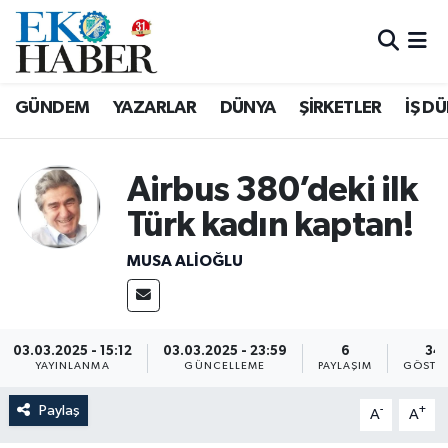
Hava Durumu
GÜNDEM
YAZARLAR
DÜNYA
ŞİRKETLER
İŞ D
Trafik Durumu
Süper Lig Puan Durumu ve Fikstür
Airbus 380’deki ilk
Türk kadın kaptan!
Tüm Manşetler
MUSA ALIOĞLU
Son Dakika Haberleri
Haber Arşivi
03.03.2025 - 15:12
03.03.2025 - 23:59
6
34
YAYINLANMA
GÜNCELLEME
PAYLAŞIM
GÖSTE
Paylaş
-
+
A
A