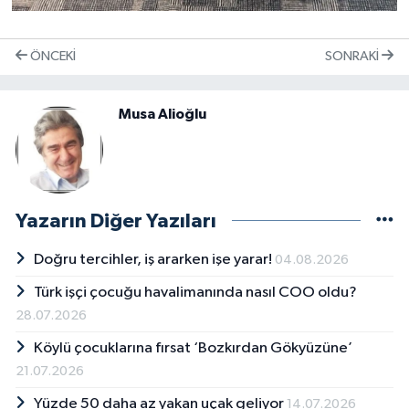
ÖNCEKI
SONRAKI
Musa Alioğlu
Yazarın Diğer Yazıları
Doğru tercihler, iş ararken işe yarar!
04.08.2026
Türk işçi çocuğu havalimanında nasıl COO oldu?
28.07.2026
Köylü çocuklarına fırsat ‘Bozkırdan Gökyüzüne’
21.07.2026
Yüzde 50 daha az yakan uçak geliyor
14.07.2026