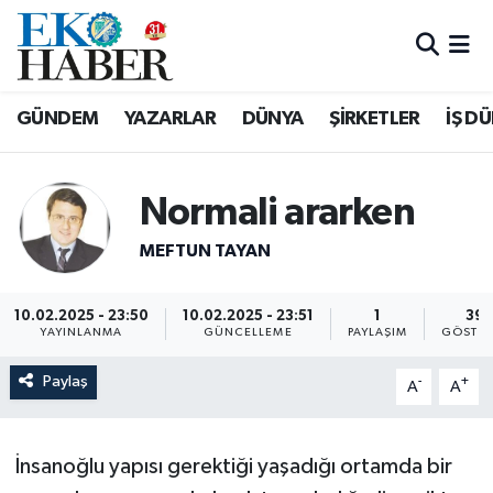
Hava Durumu
GÜNDEM
YAZARLAR
DÜNYA
ŞİRKETLER
İŞ D
Trafik Durumu
Süper Lig Puan Durumu ve Fikstür
Normali ararken
Tüm Manşetler
MEFTUN TAYAN
Son Dakika Haberleri
10.02.2025 - 23:50
10.02.2025 - 23:51
1
39
YAYINLANMA
GÜNCELLEME
PAYLAŞIM
GÖSTER
Haber Arşivi
Paylaş
-
+
A
A
İnsanoğlu yapısı gerektiği yaşadığı ortamda bir