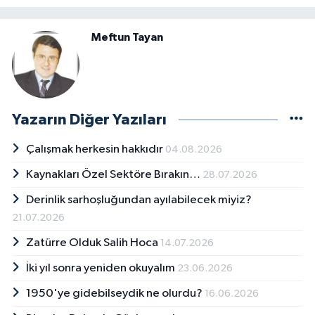
Meftun Tayan
Yazarın Diğer Yazıları
Çalışmak herkesin hakkıdır
04.08.2026
Kaynakları Özel Sektöre Bırakın…
28.07.2026
Derinlik sarhoşluğundan ayılabilecek miyiz?
21.07.2026
Zatürre Olduk Salih Hoca
14.07.2026
İki yıl sonra yeniden okuyalım
23.06.2026
1950'ye gidebilseydik ne olurdu?
16.06.2026