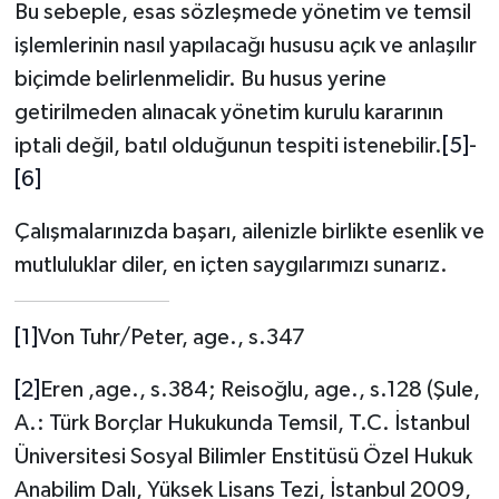
Bu sebeple, esas sözleşmede yönetim ve temsil
işlemlerinin nasıl yapılacağı hususu açık ve anlaşılır
biçimde belirlenmelidir. Bu husus yerine
getirilmeden alınacak yönetim kurulu kararının
iptali değil, batıl olduğunun tespiti istenebilir.
[5]
-
[6]
Çalışmalarınızda başarı, ailenizle birlikte esenlik ve
mutluluklar diler, en içten saygılarımızı sunarız.
[1]
Von Tuhr/Peter, age., s.347
[2]
Eren ,age., s.384; Reisoğlu, age., s.128 (Şule,
A.: Türk Borçlar Hukukunda Temsil, T.C. İstanbul
Üniversitesi Sosyal Bilimler Enstitüsü Özel Hukuk
Anabilim Dalı, Yüksek Lisans Tezi, İstanbul 2009,