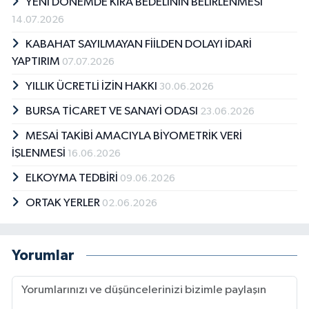
YENİ DÖNEMDE KİRA BEDELİNİN BELİRLENMESİ
14.07.2026
KABAHAT SAYILMAYAN FİİLDEN DOLAYI İDARİ
YAPTIRIM
07.07.2026
YILLIK ÜCRETLİ İZİN HAKKI
30.06.2026
BURSA TİCARET VE SANAYİ ODASI
23.06.2026
MESAİ TAKİBİ AMACIYLA BİYOMETRİK VERİ
İŞLENMESİ
16.06.2026
ELKOYMA TEDBİRİ
09.06.2026
ORTAK YERLER
02.06.2026
Yorumlar