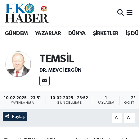
Hava Durumu
GÜNDEM
YAZARLAR
DÜNYA
ŞİRKETLER
İŞ D
Trafik Durumu
Süper Lig Puan Durumu ve Fikstür
TEMSİL
DR. MEVCI ERGÜN
Tüm Manşetler
Son Dakika Haberleri
10.02.2025 - 23:51
10.02.2025 - 23:52
1
29
Haber Arşivi
YAYINLANMA
GÜNCELLEME
PAYLAŞIM
GÖSTER
Paylaş
-
+
A
A