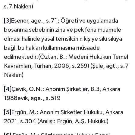
s.7 Naklen)
[3]
Esener, age., s.71; Öğreti ve uygulamada
boşanma sebebinin zina ve pek fena muamele
olması halinde yasal temsilcinin kişiye sıkı sıkıya
bağlı bu hakları kullanmasına müsaade
edilmektedir.(Öztan, B.: Medeni Hukukun Temel
Kavramları, Turhan, 2006, s.259) (Şule, agt., s.7
Naklen)
[4]
Çevik, O.N.: Anonim Şirketler, B.3, Ankara
1988evik, age., s.519
[5]
Ergün, M.: Anonim Şirketler Hukuku, Ankara
2021, s.304 (Anılışı: Ergün, A.Ş. Hukuku)