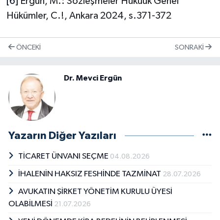
[6]
Ergün, M.: Sözleşmeler Hukuuk Genel
Hükümler, C.!, Ankara 2024, s.371-372
ÖNCEKI
SONRAKI
Dr. Mevci Ergün
Yazarın Diğer Yazıları
TİCARET ÜNVANI SEÇME
04.08.2026
İHALENİN HAKSIZ FESHİNDE TAZMİNAT
28.07.2026
AVUKATIN ŞİRKET YÖNETİM KURULU ÜYESİ
OLABİLMESİ
21.07.2026