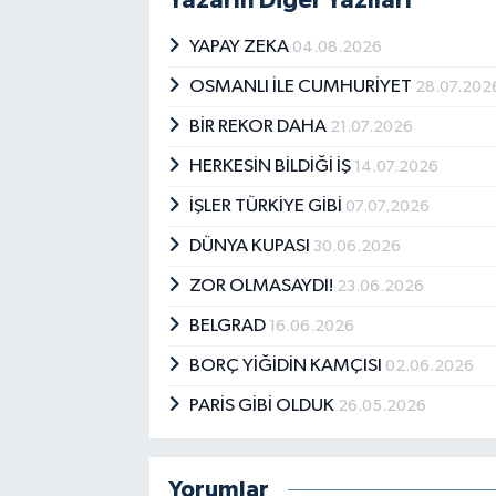
YAPAY ZEKA
04.08.2026
OSMANLI İLE CUMHURİYET
28.07.202
BİR REKOR DAHA
21.07.2026
HERKESİN BİLDİĞİ İŞ
14.07.2026
İŞLER TÜRKİYE GİBİ
07.07.2026
DÜNYA KUPASI
30.06.2026
ZOR OLMASAYDI!
23.06.2026
BELGRAD
16.06.2026
BORÇ YİĞİDİN KAMÇISI
02.06.2026
PARİS GİBİ OLDUK
26.05.2026
Yorumlar