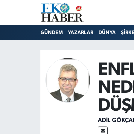
Hava Durumu
GÜNDEM
YAZARLAR
DÜNYA
ŞİRK
Trafik Durumu
Süper Lig Puan Durumu ve Fikstür
ENF
Tüm Manşetler
NED
Son Dakika Haberleri
DÜŞ
Haber Arşivi
ADIL GÖKÇA