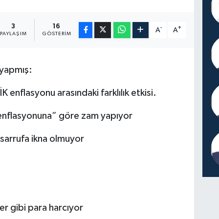
3
16
-
+
A
A
PAYLAŞIM
GÖSTERIM
i yapmış:
 enflasyonu arasındaki farklılık etkisi.
i enflasyonuna” göre zam yapıyor
tasarrufa ikna olmuyor
ler gibi para harcıyor