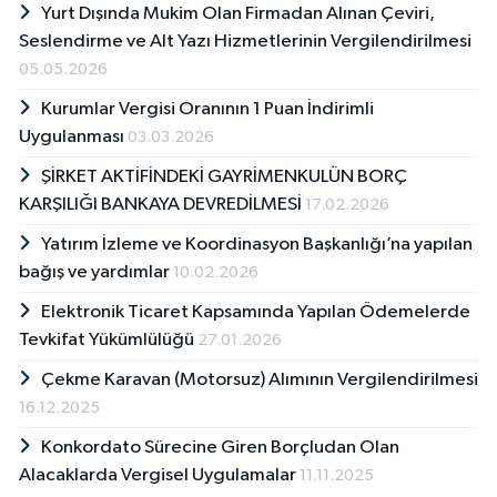
Yurt Dışında Mukim Olan Firmadan Alınan Çeviri,
Seslendirme ve Alt Yazı Hizmetlerinin Vergilendirilmesi
05.05.2026
Kurumlar Vergisi Oranının 1 Puan İndirimli
Uygulanması
03.03.2026
ŞİRKET AKTİFİNDEKİ GAYRİMENKULÜN BORÇ
KARŞILIĞI BANKAYA DEVREDİLMESİ
17.02.2026
Yatırım İzleme ve Koordinasyon Başkanlığı’na yapılan
bağış ve yardımlar
10.02.2026
Elektronik Ticaret Kapsamında Yapılan Ödemelerde
Tevkifat Yükümlülüğü
27.01.2026
Çekme Karavan (Motorsuz) Alımının Vergilendirilmesi
16.12.2025
Konkordato Sürecine Giren Borçludan Olan
Alacaklarda Vergisel Uygulamalar
11.11.2025