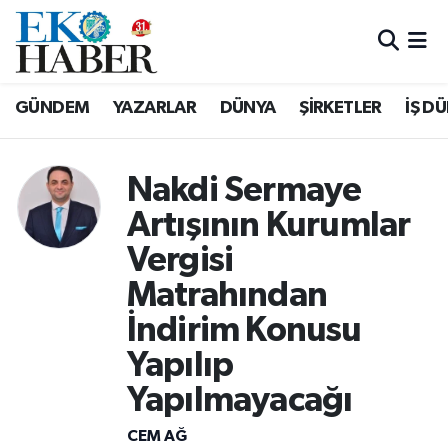
Hava Durumu
GÜNDEM
YAZARLAR
DÜNYA
ŞİRKETLER
İŞ D
Trafik Durumu
Süper Lig Puan Durumu ve Fikstür
Nakdi Sermaye
Artışının Kurumlar
Tüm Manşetler
Vergisi
Son Dakika Haberleri
Matrahından
İndirim Konusu
Haber Arşivi
Yapılıp
Yapılmayacağı
CEM AĞ