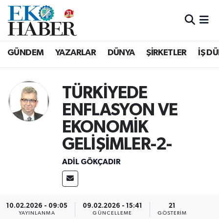
Hava Durumu
GÜNDEM
YAZARLAR
DÜNYA
ŞİRKETLER
İŞ D
Trafik Durumu
Süper Lig Puan Durumu ve Fikstür
TÜRKİYEDE
ENFLASYON VE
Tüm Manşetler
EKONOMİK
Son Dakika Haberleri
GELİŞİMLER-2-
Haber Arşivi
ADIL GÖKÇADIR
10.02.2026 - 09:05
09.02.2026 - 15:41
21
YAYINLANMA
GÜNCELLEME
GÖSTERIM