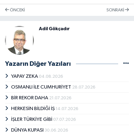
ÖNCEKI
SONRAKI
Adil Gökçadır
Yazarın Diğer Yazıları
YAPAY ZEKA
04.08.2026
OSMANLI İLE CUMHURİYET
28.07.2026
BİR REKOR DAHA
21.07.2026
HERKESİN BİLDİĞİ İŞ
14.07.2026
İŞLER TÜRKİYE GİBİ
07.07.2026
DÜNYA KUPASI
30.06.2026