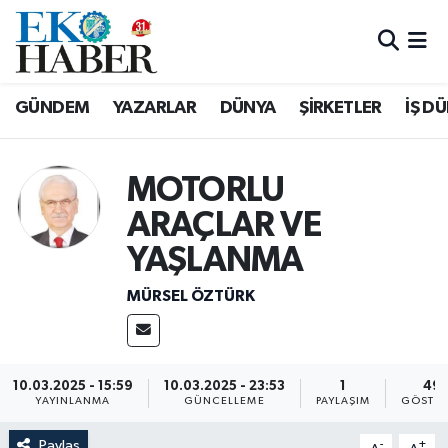
Hava Durumu
GÜNDEM
YAZARLAR
DÜNYA
ŞİRKETLER
İŞ D
Trafik Durumu
Süper Lig Puan Durumu ve Fikstür
MOTORLU
ARAÇLAR VE
Tüm Manşetler
YAŞLANMA
Son Dakika Haberleri
MÜRSEL ÖZTÜRK
Haber Arşivi
10.03.2025 - 15:59
10.03.2025 - 23:53
1
49
YAYINLANMA
GÜNCELLEME
PAYLAŞIM
GÖSTER
Paylaş
-
+