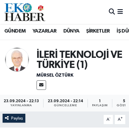
Hava Durumu
GÜNDEM
YAZARLAR
DÜNYA
ŞİRKETLER
İŞ D
Trafik Durumu
Süper Lig Puan Durumu ve Fikstür
İLERİ TEKNOLOJİ VE
TÜRKİYE (1)
Tüm Manşetler
MÜRSEL ÖZTÜRK
Son Dakika Haberleri
Haber Arşivi
23.09.2024 - 22:13
23.09.2024 - 22:14
1
59
YAYINLANMA
GÜNCELLEME
PAYLAŞIM
GÖSTE
Paylaş
-
+
A
A