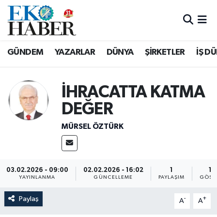
Hava Durumu
GÜNDEM
YAZARLAR
DÜNYA
ŞİRKETLER
İŞ D
Trafik Durumu
Süper Lig Puan Durumu ve Fikstür
İHRACATTA KATMA
DEĞER
Tüm Manşetler
MÜRSEL ÖZTÜRK
Son Dakika Haberleri
Haber Arşivi
03.02.2026 - 09:00
02.02.2026 - 16:02
1
16
YAYINLANMA
GÜNCELLEME
PAYLAŞIM
GÖST
Paylaş
-
+
A
A