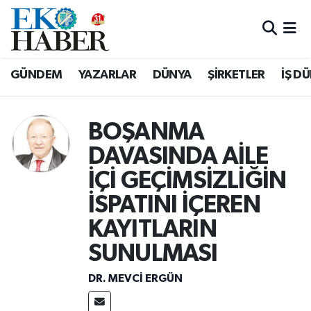
Hava Durumu
GÜNDEM
YAZARLAR
DÜNYA
ŞİRKETLER
İŞ D
Trafik Durumu
Süper Lig Puan Durumu ve Fikstür
BOŞANMA
DAVASINDA AİLE
Tüm Manşetler
İÇİ GEÇİMSİZLİĞİN
Son Dakika Haberleri
İSPATINI İÇEREN
KAYITLARIN
Haber Arşivi
SUNULMASI
DR. MEVCI ERGÜN