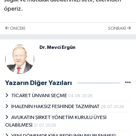
öperiz.
ÖNCEKI
SONRAKI
Dr. Mevci Ergün
Yazarın Diğer Yazıları
TİCARET ÜNVANI SEÇME
04.08.2026
İHALENİN HAKSIZ FESHİNDE TAZMİNAT
28.07.2026
AVUKATIN ŞİRKET YÖNETİM KURULU ÜYESİ
OLABİLMESİ
21.07.2026