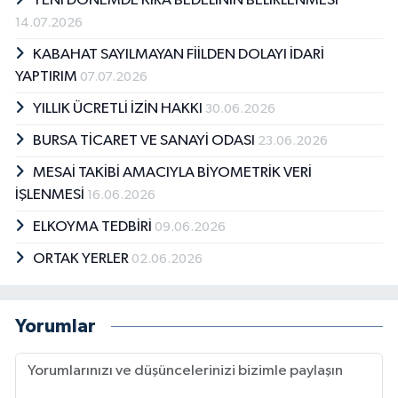
YENİ DÖNEMDE KİRA BEDELİNİN BELİRLENMESİ
14.07.2026
KABAHAT SAYILMAYAN FİİLDEN DOLAYI İDARİ
YAPTIRIM
07.07.2026
YILLIK ÜCRETLİ İZİN HAKKI
30.06.2026
BURSA TİCARET VE SANAYİ ODASI
23.06.2026
MESAİ TAKİBİ AMACIYLA BİYOMETRİK VERİ
İŞLENMESİ
16.06.2026
ELKOYMA TEDBİRİ
09.06.2026
ORTAK YERLER
02.06.2026
Yorumlar