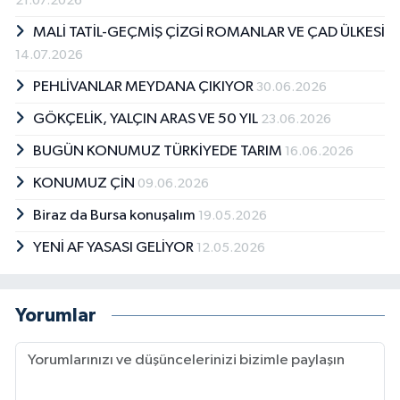
21.07.2026
MALİ TATİL-GEÇMİŞ ÇİZGİ ROMANLAR VE ÇAD ÜLKESİ
14.07.2026
PEHLİVANLAR MEYDANA ÇIKIYOR
30.06.2026
GÖKÇELİK, YALÇIN ARAS VE 50 YIL
23.06.2026
BUGÜN KONUMUZ TÜRKİYEDE TARIM
16.06.2026
KONUMUZ ÇİN
09.06.2026
Biraz da Bursa konuşalım
19.05.2026
YENİ AF YASASI GELİYOR
12.05.2026
Yorumlar