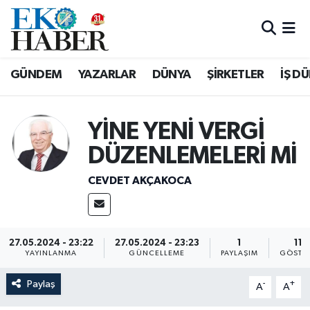
Hava Durumu
GÜNDEM
YAZARLAR
DÜNYA
ŞİRKETLER
İŞ D
Trafik Durumu
Süper Lig Puan Durumu ve Fikstür
YİNE YENİ VERGİ
DÜZENLEMELERİ Mİ
Tüm Manşetler
CEVDET AKÇAKOCA
Son Dakika Haberleri
Haber Arşivi
27.05.2024 - 23:22
27.05.2024 - 23:23
1
115
YAYINLANMA
GÜNCELLEME
PAYLAŞIM
GÖSTE
Paylaş
-
+
A
A