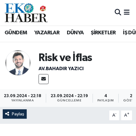
Hava Durumu
GÜNDEM
YAZARLAR
DÜNYA
ŞİRKETLER
İŞ D
Trafik Durumu
Süper Lig Puan Durumu ve Fikstür
Risk ve İflas
AV.BAHADIR YAZICI
Tüm Manşetler
Son Dakika Haberleri
23.09.2024 - 22:18
23.09.2024 - 22:19
4
28
Haber Arşivi
YAYINLANMA
GÜNCELLEME
PAYLAŞIM
GÖSTE
Paylaş
-
+
A
A