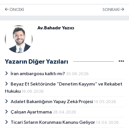
ÖNCEKI
SONRAKI
Av.Bahadır Yazıcı
Yazarın Diğer Yazıları
İran ambargosu kalktı mı?
30.06.2026
Beyaz Et Sektöründe “Denetim Kayyımı” ve Rekabet
Hukuku
16.06.2026
Adalet Bakanlığının Yapay Zekâ Projesi
19.05.2026
Çalışan Ayartmama
28.04.2026
Ticari Sırların Korunması Kanunu Geliyor
14.04.2026