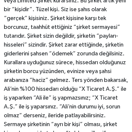
veya Limited Şirket kurarsınız. Bu şirket artık yeni
bir “kişidir”. Tüzel kişi. Siz ise şahıs olarak
“gerçek” kişisiniz. Şirket kişisine karşı tek
borcunuz, taahhüt ettiğiniz “şirket sermayesi”
tutarıdır. Şirket sizin değildir, şirketin “payları-
hisseleri” sizindir. Şirket zarar ettiğinde, şirketin
giderlerini şahsen “ödemek” zorunda değilsiniz.
Kurallara uyduğunuz sürece, hissedarı olduğunuz
şirketin borcu yüzünden, evinize veya şahsi
arabanıza “haciz” gelmez. Ters yönden bakarsak,
Ali’nin %100 hissedarı olduğu “X Ticaret A.Ş.” ile
iş yaparken “Ali ile” iş yapmazsınız; “X Ticaret
A.Ş.” ile iş yaparsınız. “Ali’nin durumu iyi, sorun
olmaz” derseniz, ileride patlayabilirsiniz.
Sermaye şirketinin “ayrı bir kişi” olması, şirket