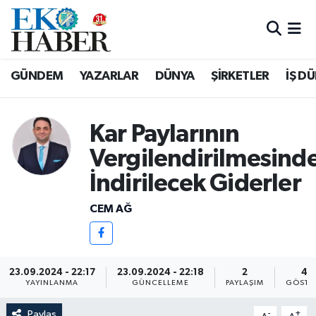
Hava Durumu
GÜNDEM
YAZARLAR
DÜNYA
ŞİRKETLER
İŞ D
Trafik Durumu
Süper Lig Puan Durumu ve Fikstür
Kar Paylarının
Vergilendirilmesind
Tüm Manşetler
İndirilecek Giderler
Son Dakika Haberleri
CEM AĞ
Haber Arşivi
23.09.2024 - 22:17
23.09.2024 - 22:18
2
44
YAYINLANMA
GÜNCELLEME
PAYLAŞIM
GÖSTE
Paylaş
-
+