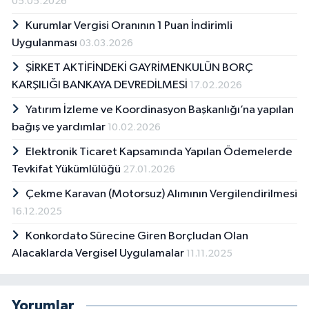
05.05.2026
Kurumlar Vergisi Oranının 1 Puan İndirimli
Uygulanması
03.03.2026
ŞİRKET AKTİFİNDEKİ GAYRİMENKULÜN BORÇ
KARŞILIĞI BANKAYA DEVREDİLMESİ
17.02.2026
Yatırım İzleme ve Koordinasyon Başkanlığı’na yapılan
bağış ve yardımlar
10.02.2026
Elektronik Ticaret Kapsamında Yapılan Ödemelerde
Tevkifat Yükümlülüğü
27.01.2026
Çekme Karavan (Motorsuz) Alımının Vergilendirilmesi
16.12.2025
Konkordato Sürecine Giren Borçludan Olan
Alacaklarda Vergisel Uygulamalar
11.11.2025
Yorumlar