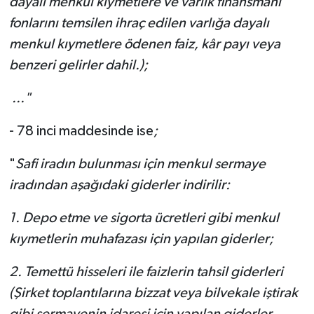
dayalı menkul kıymetlere ve varlık finansmanı
fonlarını temsilen ihraç edilen varlığa dayalı
menkul kıymetlere ödenen faiz, kâr payı veya
benzeri gelirler dahil.);
..."
- 78 inci maddesinde ise
;
"
Safi iradın bulunması için menkul sermaye
iradından aşağıdaki giderler indirilir:
1. Depo etme ve sigorta ücretleri gibi menkul
kıymetlerin muhafazası için yapılan giderler;
2. Temettü hisseleri ile faizlerin tahsil giderleri
(Şirket toplantılarına bizzat veya bilvekale iştirak
gibi sermayenin idaresi için yapılan giderler