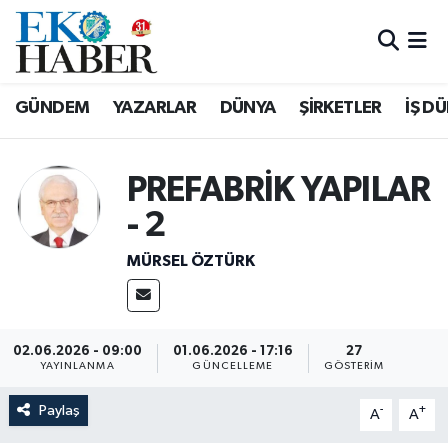
Hava Durumu
GÜNDEM
YAZARLAR
DÜNYA
ŞİRKETLER
İŞ D
Trafik Durumu
Süper Lig Puan Durumu ve Fikstür
PREFABRİK YAPILAR
- 2
Tüm Manşetler
MÜRSEL ÖZTÜRK
Son Dakika Haberleri
Haber Arşivi
02.06.2026 - 09:00
01.06.2026 - 17:16
27
YAYINLANMA
GÜNCELLEME
GÖSTERIM
Paylaş
-
+
A
A