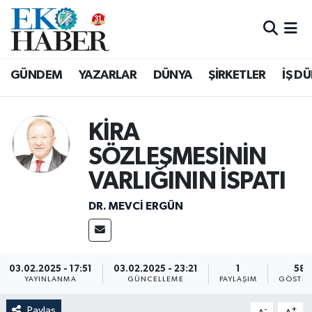
Hava Durumu
GÜNDEM
YAZARLAR
DÜNYA
ŞİRKETLER
İŞ D
Trafik Durumu
Süper Lig Puan Durumu ve Fikstür
KİRA
SÖZLEŞMESİNİN
Tüm Manşetler
VARLIĞININ İSPATI
Son Dakika Haberleri
DR. MEVCI ERGÜN
Haber Arşivi
03.02.2025 - 17:51
03.02.2025 - 23:21
1
58
YAYINLANMA
GÜNCELLEME
PAYLAŞIM
GÖSTER
Paylaş
-
+