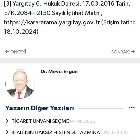
[3]
Yargıtay 6. Hukuk Dairesi, 17.03.2016 Tarih,
E/K.2084 - 2150 Sayılı İçtihat Metni,
https://karararama.yargıtay.gov.tr (Erişim tarihi:
18.10.2024)
ÖNCEKI
SONRAKI
Dr. Mevci Ergün
Yazarın Diğer Yazıları
TİCARET ÜNVANI SEÇME
04.08.2026
İHALENİN HAKSIZ FESHİNDE TAZMİNAT
28.07.2026