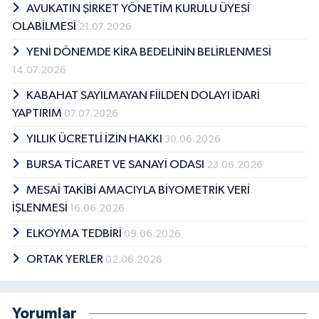
AVUKATIN ŞİRKET YÖNETİM KURULU ÜYESİ
OLABİLMESİ
21.07.2026
YENİ DÖNEMDE KİRA BEDELİNİN BELİRLENMESİ
14.07.2026
KABAHAT SAYILMAYAN FİİLDEN DOLAYI İDARİ
YAPTIRIM
07.07.2026
YILLIK ÜCRETLİ İZİN HAKKI
30.06.2026
BURSA TİCARET VE SANAYİ ODASI
23.06.2026
MESAİ TAKİBİ AMACIYLA BİYOMETRİK VERİ
İŞLENMESİ
16.06.2026
ELKOYMA TEDBİRİ
09.06.2026
ORTAK YERLER
02.06.2026
Yorumlar