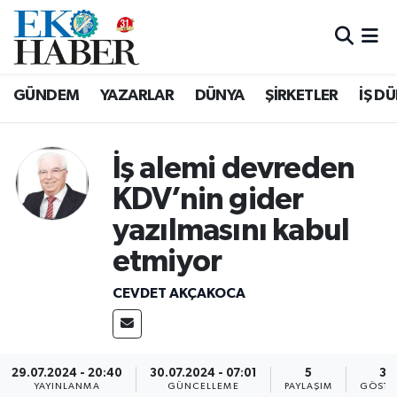
Hava Durumu
GÜNDEM
YAZARLAR
DÜNYA
ŞİRKETLER
İŞ D
Trafik Durumu
Süper Lig Puan Durumu ve Fikstür
İş alemi devreden
KDV’nin gider
Tüm Manşetler
yazılmasını kabul
Son Dakika Haberleri
etmiyor
Haber Arşivi
CEVDET AKÇAKOCA
29.07.2024 - 20:40
30.07.2024 - 07:01
5
39
YAYINLANMA
GÜNCELLEME
PAYLAŞIM
GÖSTE