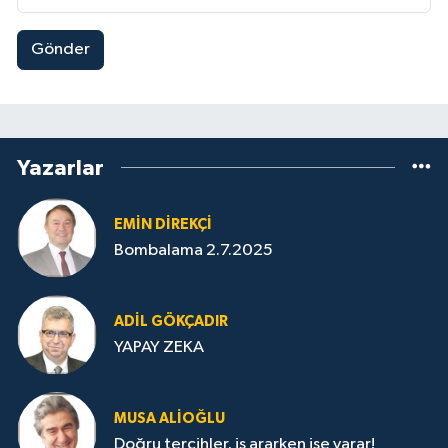
Gönder
Yazarlar
EMIN DIREKÇI
Bombalama 2.7.2025
ADIL GÖKÇADIR
YAPAY ZEKA
MUSA ALIOĞLU
Doğru tercihler, iş ararken işe yarar!