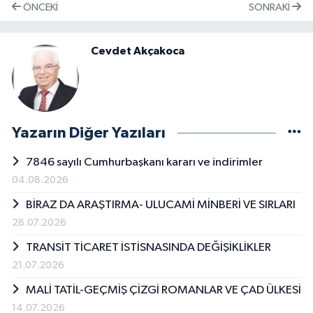
ÖNCEKI
SONRAKI
Cevdet Akçakoca
Yazarın Diğer Yazıları
7846 sayılı Cumhurbaşkanı kararı ve indirimler
04.08.2026
BİRAZ DA ARAŞTIRMA- ULUCAMİ MİNBERİ VE SIRLARI
28.07.2026
TRANSİT TİCARET İSTİSNASINDA DEĞİŞİKLİKLER
21.07.2026
MALİ TATİL-GEÇMİŞ ÇİZGİ ROMANLAR VE ÇAD ÜLKESİ
14.07.2026