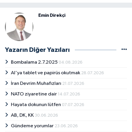
Emin Direkçi
Yazarın Diğer Yazıları
Bombalama 2.7.2025
04.08.2026
AI'ya tablet ve papirüs okutmak
28.07.2026
İran Devrim Muhafızları
21.07.2026
NATO ziyaretine dair
14.07.2026
Hayata dokunun lütfen
07.07.2026
AB, DK, KK
30.06.2026
Gündeme yorumlar
23.06.2026