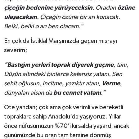
çiçeğin bedenine yürüyeceksin
. Oradan
özüne
ulaşacaksın
. Çiçeğin özüne bir arı konacak.
Belki, belki o arı ben olacam.”
En çok da İstiklal Marşımızda geçen mısrayı
severim;
“
Bastığın yerleri toprak diyerek geçme
, tanı,
Düşün altındaki binlerce kefensiz yatanı
. Sen
şehit oğlusun, incitme, yazıktır atanı,
Verme
,
dünyaları alsan da
bu cennet vatanı
.”
Öte yandan; çok ama çok verimli ve bereketli
topraklara sahip Anadolu’da yaşıyoruz. Yıllar
önce nüfusumuzun %70’i kırsalda yaşardı ancak
günümüzde bu oran tam tersine dönmüş