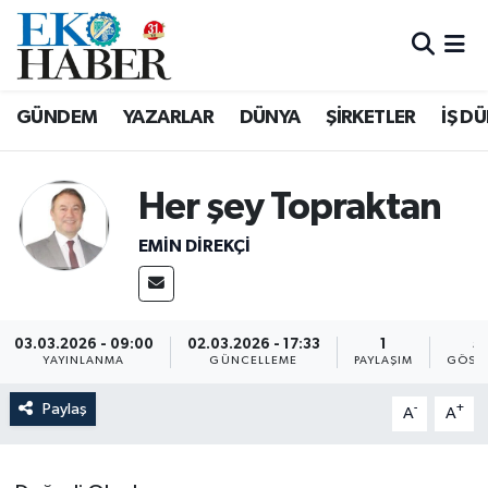
Hava Durumu
GÜNDEM
YAZARLAR
DÜNYA
ŞİRKETLER
İŞ D
Trafik Durumu
Süper Lig Puan Durumu ve Fikstür
Her şey Topraktan
EMIN DIREKÇI
Tüm Manşetler
Son Dakika Haberleri
03.03.2026 - 09:00
02.03.2026 - 17:33
1
51
Haber Arşivi
YAYINLANMA
GÜNCELLEME
PAYLAŞIM
GÖST
Paylaş
-
+
A
A