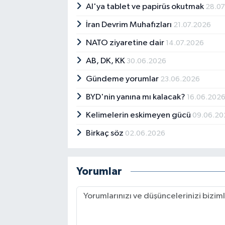
AI'ya tablet ve papirüs okutmak
28.0
İran Devrim Muhafızları
21.07.2026
NATO ziyaretine dair
14.07.2026
AB, DK, KK
30.06.2026
Gündeme yorumlar
23.06.2026
BYD'nin yanına mı kalacak?
16.06.202
Kelimelerin eskimeyen gücü
09.06.20
Birkaç söz
02.06.2026
Yorumlar