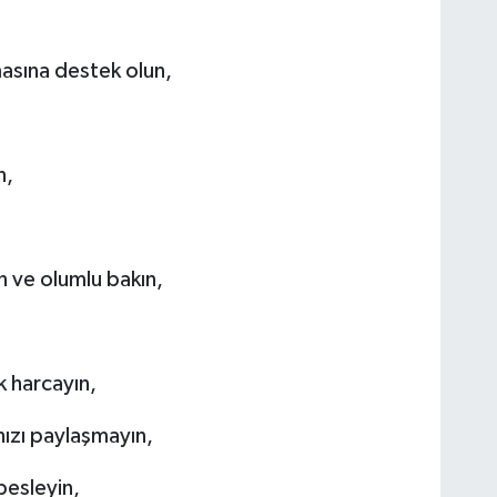
masına destek olun,
n,
n ve olumlu bakın,
 harcayın,
nızı paylaşmayın,
besleyin,