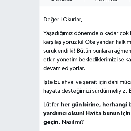
YAYINLANMA
GÜNCELLEME
Değerli Okurlar,
Yaşadığımız dönemde o kadar çok ka
karşılaşıyoruz ki! Öte yandan halkımı
sürüklendi ki! Bütün bunlara rağmen 
etkin yönetim beklediklerimiz ise 
devam ediyorlar.
İşte bu ahval ve şerait için dahi 
hayata desteğimizi sürdürmeliyiz. B
Lütfen
her gün birine, herhangi 
yardımcı olsun! Hatta bunun içi
geçin
. Nasıl mı?