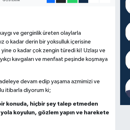
GÖSTERIM
ygı ve gerginlik üreten olaylarla
z o kadar derin bir yoksulluk içerisine
yine o kadar çok zengin türedi ki! Uzlaşı ve
kayıkçı kavgaları ve menfaat peşinde koşmaya
mücadeleye devam edip yaşama azmimizi ve
u itibarla diyorum ki;
bir konuda, hiçbir şey talep etmeden
n yola koyulun, gözlem yapın ve harekete