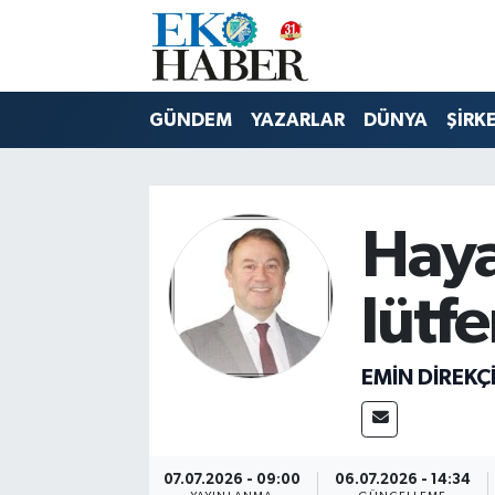
Hava Durumu
GÜNDEM
YAZARLAR
DÜNYA
ŞİRK
Trafik Durumu
Süper Lig Puan Durumu ve Fikstür
Haya
Tüm Manşetler
lütf
Son Dakika Haberleri
Haber Arşivi
EMIN DIREKÇ
07.07.2026 - 09:00
06.07.2026 - 14:34