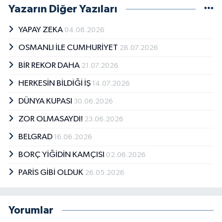
Yazarın Diğer Yazıları
YAPAY ZEKA
04.08.2026
OSMANLI İLE CUMHURİYET
28.07.2026
BİR REKOR DAHA
21.07.2026
HERKESİN BİLDİĞİ İŞ
14.07.2026
DÜNYA KUPASI
30.06.2026
ZOR OLMASAYDI!
23.06.2026
BELGRAD
16.06.2026
BORÇ YİĞİDİN KAMÇISI
02.06.2026
PARİS GİBİ OLDUK
26.05.2026
Yorumlar