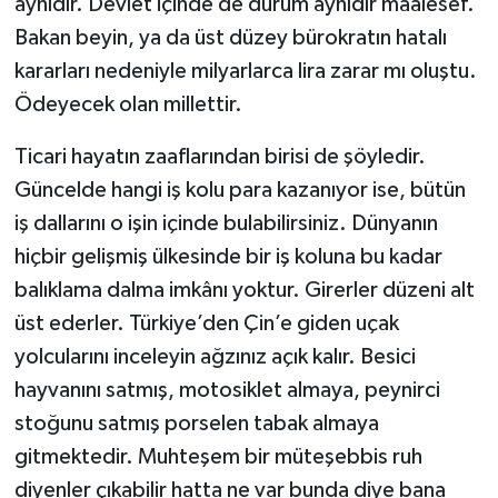
aynıdır. Devlet içinde de durum aynıdır maalesef.
Bakan beyin, ya da üst düzey bürokratın hatalı
kararları nedeniyle milyarlarca lira zarar mı oluştu.
Ödeyecek olan millettir.
Ticari hayatın zaaflarından birisi de şöyledir.
Güncelde hangi iş kolu para kazanıyor ise, bütün
iş dallarını o işin içinde bulabilirsiniz. Dünyanın
hiçbir gelişmiş ülkesinde bir iş koluna bu kadar
balıklama dalma imkânı yoktur. Girerler düzeni alt
üst ederler. Türkiye’den Çin’e giden uçak
yolcularını inceleyin ağzınız açık kalır. Besici
hayvanını satmış, motosiklet almaya, peynirci
stoğunu satmış porselen tabak almaya
gitmektedir. Muhteşem bir müteşebbis ruh
diyenler çıkabilir hatta ne var bunda diye bana