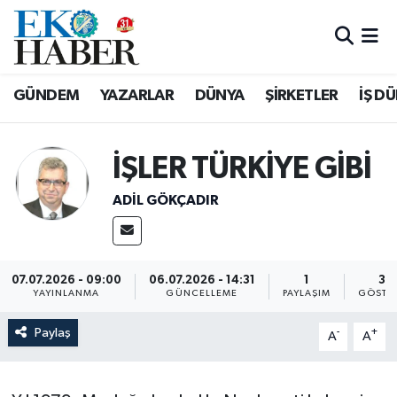
Hava Durumu
GÜNDEM
YAZARLAR
DÜNYA
ŞİRKETLER
İŞ D
Trafik Durumu
Süper Lig Puan Durumu ve Fikstür
İŞLER TÜRKİYE GİBİ
ADIL GÖKÇADIR
Tüm Manşetler
Son Dakika Haberleri
07.07.2026 - 09:00
06.07.2026 - 14:31
1
32
Haber Arşivi
YAYINLANMA
GÜNCELLEME
PAYLAŞIM
GÖSTE
Paylaş
-
+
A
A