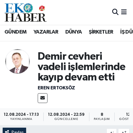
Hava Durumu
GÜNDEM
YAZARLAR
DÜNYA
ŞİRKETLER
İŞ D
Trafik Durumu
Süper Lig Puan Durumu ve Fikstür
Demir cevheri
vadeli işlemlerinde
Tüm Manşetler
kayıp devam etti
Son Dakika Haberleri
EREN ERTOKSÖZ
Haber Arşivi
12.08.2024 - 17:13
12.08.2024 - 22:59
8
12
YAYINLANMA
GÜNCELLEME
PAYLAŞIM
GÖSTER
Paylaş
-
+