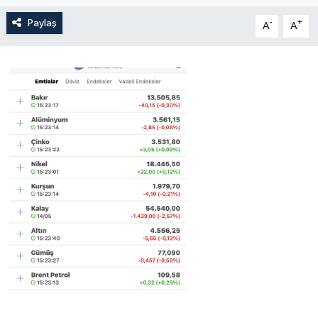
Paylaş
-
+
A
A