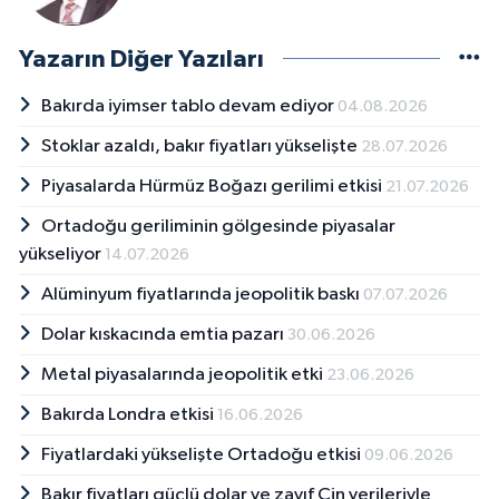
Yazarın Diğer Yazıları
Bakırda iyimser tablo devam ediyor
04.08.2026
Stoklar azaldı, bakır fiyatları yükselişte
28.07.2026
Piyasalarda Hürmüz Boğazı gerilimi etkisi
21.07.2026
Ortadoğu geriliminin gölgesinde piyasalar
yükseliyor
14.07.2026
Alüminyum fiyatlarında jeopolitik baskı
07.07.2026
Dolar kıskacında emtia pazarı
30.06.2026
Metal piyasalarında jeopolitik etki
23.06.2026
Bakırda Londra etkisi
16.06.2026
Fiyatlardaki yükselişte Ortadoğu etkisi
09.06.2026
Bakır fiyatları güçlü dolar ve zayıf Çin verileriyle