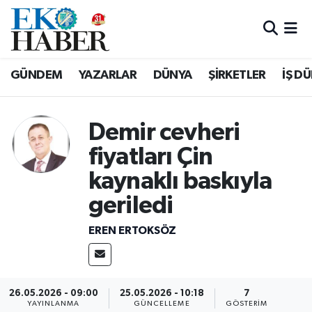
Hava Durumu
GÜNDEM
YAZARLAR
DÜNYA
ŞİRKETLER
İŞ D
Trafik Durumu
Süper Lig Puan Durumu ve Fikstür
Demir cevheri
fiyatları Çin
Tüm Manşetler
kaynaklı baskıyla
Son Dakika Haberleri
geriledi
Haber Arşivi
EREN ERTOKSÖZ
26.05.2026 - 09:00
25.05.2026 - 10:18
7
YAYINLANMA
GÜNCELLEME
GÖSTERIM