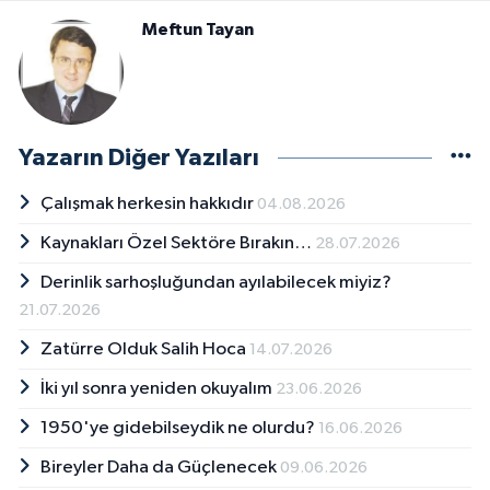
Meftun Tayan
Yazarın Diğer Yazıları
Çalışmak herkesin hakkıdır
04.08.2026
Kaynakları Özel Sektöre Bırakın…
28.07.2026
Derinlik sarhoşluğundan ayılabilecek miyiz?
21.07.2026
Zatürre Olduk Salih Hoca
14.07.2026
İki yıl sonra yeniden okuyalım
23.06.2026
1950'ye gidebilseydik ne olurdu?
16.06.2026
Bireyler Daha da Güçlenecek
09.06.2026