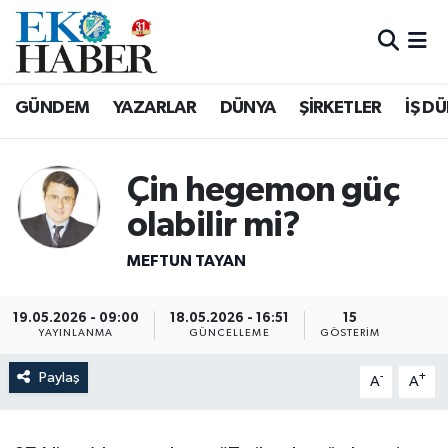
Hava Durumu
GÜNDEM
YAZARLAR
DÜNYA
ŞİRKETLER
İŞ D
Trafik Durumu
Süper Lig Puan Durumu ve Fikstür
Çin hegemon güç
olabilir mi?
Tüm Manşetler
MEFTUN TAYAN
Son Dakika Haberleri
19.05.2026 - 09:00
18.05.2026 - 16:51
15
Haber Arşivi
YAYINLANMA
GÜNCELLEME
GÖSTERIM
Paylaş
-
+
A
A