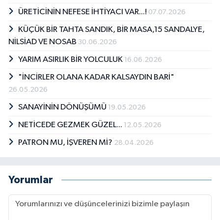
ÜRETİCİNİN NEFESE İHTİYACI VAR...!
07.07.2026
KÜÇÜK BİR TAHTA SANDIK, BİR MASA,15 SANDALYE,
NİLSİAD VE NOSAB
30.06.2026
YARIM ASIRLIK BİR YOLCULUK
16.06.2026
"İNCİRLER OLANA KADAR KALSAYDIN BARİ"
26.05.2026
SANAYİNİN DÖNÜŞÜMÜ
19.05.2026
NETİCEDE GEZMEK GÜZEL...
12.05.2026
PATRON MU, İŞVEREN Mİ?
28.04.2026
Yorumlar