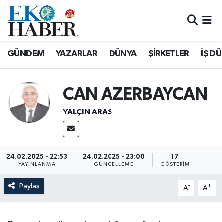
Hava Durumu
GÜNDEM
YAZARLAR
DÜNYA
ŞİRKETLER
İŞ D
Trafik Durumu
Süper Lig Puan Durumu ve Fikstür
CAN AZERBAYCAN
YALÇIN ARAS
Tüm Manşetler
Son Dakika Haberleri
24.02.2025 - 22:53
24.02.2025 - 23:00
17
Haber Arşivi
YAYINLANMA
GÜNCELLEME
GÖSTERIM
Paylaş
-
+
A
A