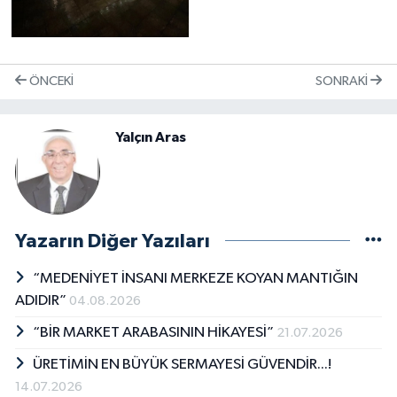
ÖNCEKI
SONRAKI
Yalçın Aras
Yazarın Diğer Yazıları
“MEDENİYET İNSANI MERKEZE KOYAN MANTIĞIN
ADIDIR”
04.08.2026
“BİR MARKET ARABASININ HİKAYESİ”
21.07.2026
ÜRETİMİN EN BÜYÜK SERMAYESİ GÜVENDİR...!
14.07.2026