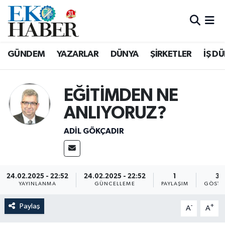
Hava Durumu
GÜNDEM
YAZARLAR
DÜNYA
ŞİRKETLER
İŞ D
Trafik Durumu
Süper Lig Puan Durumu ve Fikstür
EĞİTİMDEN NE
ANLIYORUZ?
Tüm Manşetler
ADIL GÖKÇADIR
Son Dakika Haberleri
Haber Arşivi
24.02.2025 - 22:52
24.02.2025 - 22:52
1
33
YAYINLANMA
GÜNCELLEME
PAYLAŞIM
GÖSTE
Paylaş
-
+
A
A