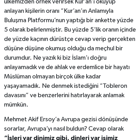
ülkemizden örnek verirsek Kur’an’ı okuyup
anlayan kişilerin oranı “Kur’an’ın Anlamıyla
Buluşma Platformu’nun yaptığı bir ankette yüzde
5 olarak belirlenmiştir. Bu yüzde 5‘lik oranın içinde
de yüzde kaçının dürüstçe cevap verip gerçekten
düşüne düşüne okumuş olduğu da meçhul bir
durumdur. Ne yazık ki biz İslam’ı doğru
anlayamadık ve de ahlak ve erdemlice bir hayatı
Müslüman olmayan birçok ülke kadar
yaşayamadık. Ne denmek istediğini “Tobleron
davasını” ve benzerlerini hatırlayarak anlamak
mümkün.
Mehmet Akif Ersoy’a Avrupa gezisi dönüşünde
sorarlar, Avrupa’yı nasıl buldun? Cevap olarak
“İşleri var dinimiz gibi, dinleri var işimiz