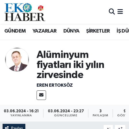
Hava Durumu
GÜNDEM
YAZARLAR
DÜNYA
ŞİRKETLER
İŞ D
Trafik Durumu
Süper Lig Puan Durumu ve Fikstür
Alüminyum
fiyatları iki yılın
Tüm Manşetler
zirvesinde
Son Dakika Haberleri
EREN ERTOKSÖZ
Haber Arşivi
03.06.2024 - 16:21
03.06.2024 - 23:27
3
96
YAYINLANMA
GÜNCELLEME
PAYLAŞIM
GÖSTE
Paylaş
-
+