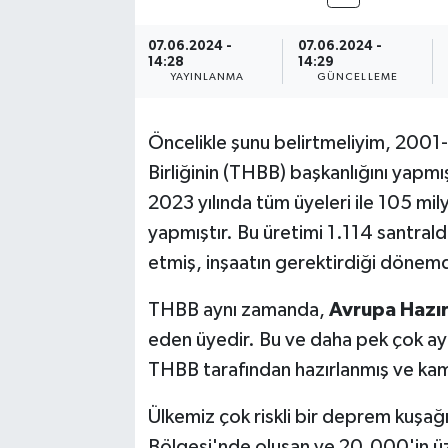
07.06.2024 -
07.06.2024 -
14:28
14:29
YAYINLANMA
GÜNCELLEME
Öncelikle şunu belirtmeliyim, 200
Birliğinin (THBB) başkanlığını yap
2023 yılında tüm üyeleri ile 105 mi
yapmıştır. Bu üretimi 1.114 santral
etmiş, inşaatın gerektirdiği dönem
THBB aynı zamanda,
Avrupa Hazır
eden üyedir. Bu ve daha pek çok ayrı
THBB tarafından hazırlanmış ve kam
Ülkemiz çok riskli bir deprem kuş
Bölgesi'nde oluşan ve 20.000'in üz