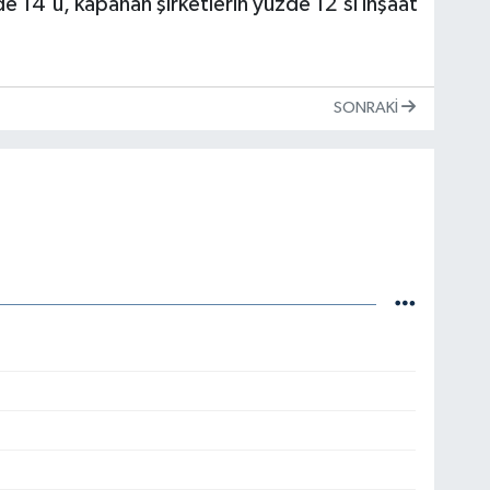
de 14'ü, kapanan şirketlerin yüzde 12'si inşaat
SONRAKI