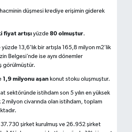
si hacminin düşmesi krediye erişimin giderek
 fiyat artışı
yüzde
80 olmuştur
.
 yüzde 13,6'lık bir artışla 165,8 milyon m2’lik
İzin Belgesi’nde ise aynı dönemler
ş görülmüştür.
e
1,9 milyonu aşan
konut stoku oluşmuştur.
aat sektöründe istihdam son 5 yılın en yüksek
k 2 milyon civarında olan istihdam, toplam
ktadır.
137.730 şirket kurulmuş ve 26.952 şirket