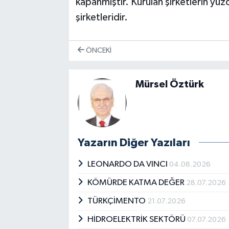
kapanmıştır. Kurulan şirketlerin yüz
şirketleridir.
ÖNCEKI
Mürsel Öztürk
Yazarın Diğer Yazıları
LEONARDO DA VINCI
04.08.2026
KÖMÜRDE KATMA DEĞER
28.07.2026
TÜRKÇİMENTO
21.07.2026
HİDROELEKTRİK SEKTÖRÜ
07.07.2026