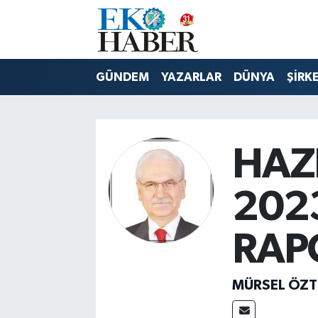
Hava Durumu
GÜNDEM
YAZARLAR
DÜNYA
ŞİRK
Trafik Durumu
Süper Lig Puan Durumu ve Fikstür
HAZ
Tüm Manşetler
202
Son Dakika Haberleri
RAP
Haber Arşivi
MÜRSEL ÖZ