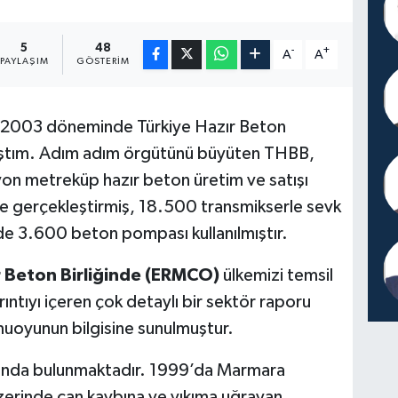
5
48
-
+
A
A
PAYLAŞIM
GÖSTERIM
1-2003 döneminde Türkiye Hazır Beton
mıştım. Adım adım örgütünü büyüten THBB,
lyon metreküp hazır beton üretim ve satışı
de gerçekleştirmiş, 18.500 transmikserle sevk
de 3.600 beton pompası kullanılmıştır.
 Beton Birliğinde (ERMCO)
ülkemizi temsil
ntıyı içeren çok detaylı bir sektör raporu
uoyunun bilgisine sunulmuştur.
ağında bulunmaktadır. 1999’da Marmara
erinde can kaybına ve yıkıma uğrayan