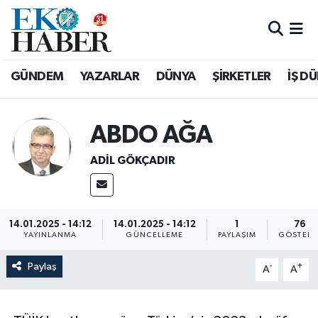
Hava Durumu
GÜNDEM
YAZARLAR
DÜNYA
ŞİRKETLER
İŞ D
Trafik Durumu
Süper Lig Puan Durumu ve Fikstür
ABDO AĞA
ADIL GÖKÇADIR
Tüm Manşetler
Son Dakika Haberleri
14.01.2025 - 14:12
14.01.2025 - 14:12
1
76
Haber Arşivi
YAYINLANMA
GÜNCELLEME
PAYLAŞIM
GÖSTERI
Paylaş
-
+
A
A