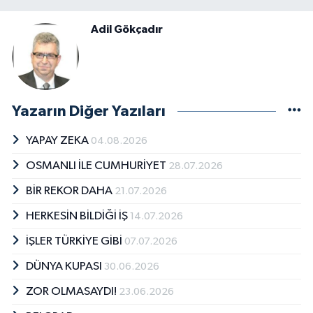
Adil Gökçadır
Yazarın Diğer Yazıları
YAPAY ZEKA
04.08.2026
OSMANLI İLE CUMHURİYET
28.07.2026
BİR REKOR DAHA
21.07.2026
HERKESİN BİLDİĞİ İŞ
14.07.2026
İŞLER TÜRKİYE GİBİ
07.07.2026
DÜNYA KUPASI
30.06.2026
ZOR OLMASAYDI!
23.06.2026