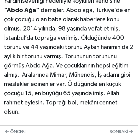
Yardımseverliği nedeniyle köylüleri kendisine
“Abdo Ağa”
demişler. Abdo ağa, Türkiye’de en
çok çocuğu olan baba olarak haberlere konu
olmuş. 2014 yılında, 98 yaşında vefat etmiş,
İstanbul’da toprağa verilmiş. Öldüğünde 400
torunu ve 44 yaşındaki torunu Ayten hanımın da 2
aylık bir torunu varmış. Torununun torununu
görmüş Abdo Ağa. Ve çocuklarının hepsi eğitim
almış. Aralarında Mimar, Mühendis, İş adamı gibi
meslekler edinenler var. Öldüğünde en küçük
çocuğu 15, en büyüğü 65 yaşında imiş. Allah
rahmet eylesin. Toprağı bol, mekânı cennet
olsun.
ÖNCEKI
SONRAKI