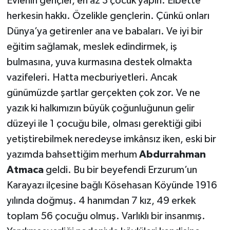
Evlenin gençler, en az 3 çocuk yapın. Elbette
herkesin hakkı. Özelikle gençlerin. Çünkü onları
Dünya’ya getirenler ana ve babaları. Ve iyi bir
eğitim sağlamak, meslek edindirmek, iş
bulmasına, yuva kurmasına destek olmakta
vazifeleri. Hatta mecburiyetleri. Ancak
günümüzde şartlar gerçekten çok zor. Ve ne
yazık ki halkımızın büyük çoğunluğunun gelir
düzeyi ile 1 çocuğu bile, olması gerektiği gibi
yetiştirebilmek neredeyse imkânsız iken, eski bir
yazımda bahsettiğim merhum
Abdurrahman
Atmaca
geldi. Bu bir beyefendi Erzurum’un
Karayazı ilçesine bağlı Kösehasan Köyünde 1916
yılında doğmuş. 4 hanımdan 7 kız, 49 erkek
toplam 56 çocuğu olmuş. Varlıklı bir insanmış.