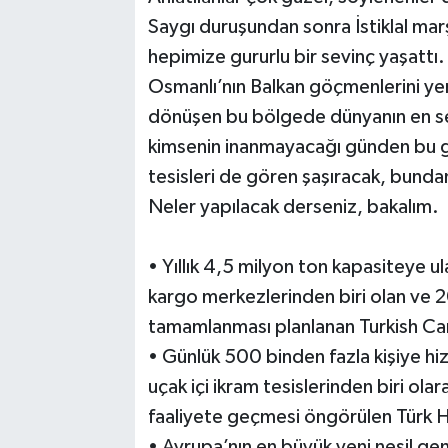
Saygı duruşundan sonra İstiklal mar
hepimize gururlu bir sevinç yaşattı.
Osmanlı’nın Balkan göçmenlerini ye
dönüşen bu bölgede dünyanın en ses
kimsenin inanmayacağı günden bu g
tesisleri de gören şaşıracak, bunda
Neler yapılacak derseniz, bakalım.
• Yıllık 4,5 milyon ton kapasiteye u
kargo merkezlerinden biri olan v
tamamlanması planlanan Turkish Ca
• Günlük 500 binden fazla kişiye h
uçak içi ikram tesislerinden biri 
faaliyete geçmesi öngörülen Türk Ha
• Avrupa’nın en büyük yeni nesil g