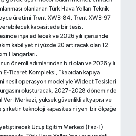
amlanması planlanan Türk Hava Yolları Teknik
Royce üretimi Trent XWB-84, Trent XWB-97
erebilecek kapasitede bir tesis.
esinde inşa edilecek ve 2026 yılı içerisinde
kım kabiliyetini yüzde 20 artıracak olan 12
kım Hangarları.
unun önemli adımlarından biri olan ve 2026 yılı
an E-Ticaret Kompleksi, “kapıdan kapıya
i nesil operasyon modeliyle Widect Tesisleri
 omurgasını oluşturacak, 2027–2028 döneminde
 Veri Merkezi, yüksek güvenlikli altyapısı ve
e şirketin teknoloji kapasitesini yeni bir ölçeğe
 yetiştirecek Uçuş Eğitim Merkezi (Faz-1)