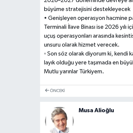
2026–2027 döneminde devreye alınma
büyüme stratejisini destekleyecek
• Genişleyen operasyon hacmine para
Terminali İlave Binası ise 2026 yılı
uçuş operasyonları arasında kesintisi
unsuru olarak hizmet verecek.
◦ Son söz olarak diyorum ki, kendi k
layık olduğu yere taşımada en büyü
Mutlu yarınlar Türkiyem.
ÖNCEKI
Musa Alioğlu