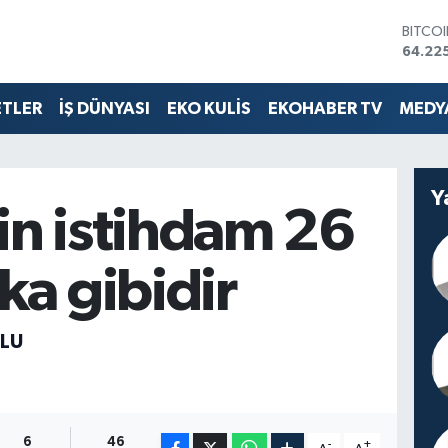
64.22
DOLA
47,71
EURO
55,03
ETLER
İŞ DÜNYASI
EKO KULİS
EKOHABER TV
MEDYA
STERL
64,24
GRAM 
6510.
Y
BİST1
in istihdam 26
13.799
ka gibidir
LU
6
46
-
+