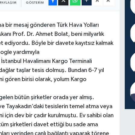
A
A
PAYLAŞIM
GÖSTERIM
a bir mesaj gönderen Türk Hava Yolları
kanı Prof. Dr. Ahmet Bolat, beni milyarlık
t ediyordu. Böyle bir davete kayıtsız kalmak
ogle yardımıyla
i İstanbul Havalimanı Kargo Terminali
dağlar taşlar tesis dolmuş. Bundan 6-7 yıl
i gören birisi olarak, yolum Kargo
gelen bütün şirketler orada yer almış.
ve Tayakadın’daki tesislerin temel atma veya
ni için dev bir çadır kurulmuştu. Ev sahibi olan
 tüm şirketleri davet ettiği bu sade ama
mları yerinden canlı bağlantı yaparak törene