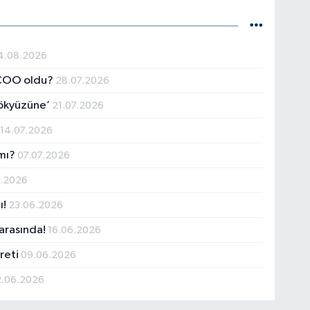
4.08.2026
l COO oldu?
28.07.2026
Gökyüzüne’
21.07.2026
r
14.07.2026
 mı?
07.07.2026
6.2026
ı!
23.06.2026
 arasında!
16.06.2026
yreti
09.06.2026
2.06.2026