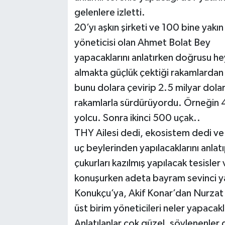
gelenlere izletti.
20’yı aşkın şirketi ve 100 bine yakı
yöneticisi olan Ahmet Bolat Bey
yapacaklarını anlatırken doğrusu he
almakta güçlük çektiği rakamlardan
bunu dolara çevirip 2.5 milyar dola
rakamlarla sürdürüyordu. Örneğin 4
yolcu. Sonra ikinci 500 uçak..
THY Ailesi dedi, ekosistem dedi ve 
uç beylerinden yapılacaklarını anlat
çukurları kazılmış yapılacak tesisler
konuşurken adeta bayram sevinci y
Konukçu’ya, Akif Konar’dan Nurzat 
üst birim yöneticileri neler yapacakl
Anlatılanlar çok güzel, söylenenler 