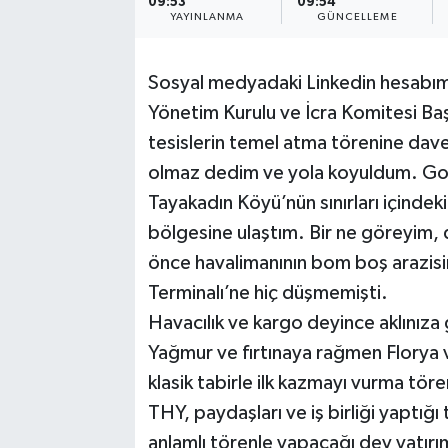
09:53
09:54
YAYINLANMA
GÜNCELLEME
Sosyal medyadaki Linkedin hesabım
Yönetim Kurulu ve İcra Komitesi Baş
tesislerin temel atma törenine dave
olmaz dedim ve yola koyuldum. Go
Tayakadın Köyü’nün sınırları içindek
bölgesine ulaştım. Bir ne göreyim, 
önce havalimanının bom boş arazisin
Terminalı’ne hiç düşmemişti.
Havacılık ve kargo deyince aklınıza 
Yağmur ve fırtınaya rağmen Florya 
klasik tabirle ilk kazmayı vurma töre
THY, paydaşları ve iş birliği yaptığı
anlamlı törenle yapacağı dev yatırı