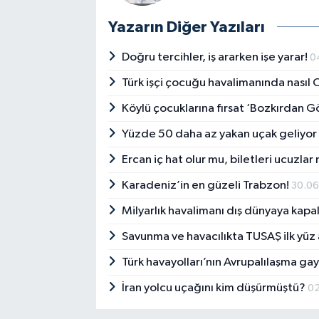
Yazarın Diğer Yazıları
Doğru tercihler, iş ararken işe yarar!
0
Türk işçi çocuğu havalimanında nası
Köylü çocuklarına fırsat ‘Bozkırdan 
Yüzde 50 daha az yakan uçak geliyo
Ercan iç hat olur mu, biletleri ucuzlar
Karadeniz’in en güzeli Trabzon!
30.0
Milyarlık havalimanı dış dünyaya kapal
Savunma ve havacılıkta TUSAŞ ilk yüz
Türk havayolları’nın Avrupalılaşma ga
İran yolcu uçağını kim düşürmüştü?
0