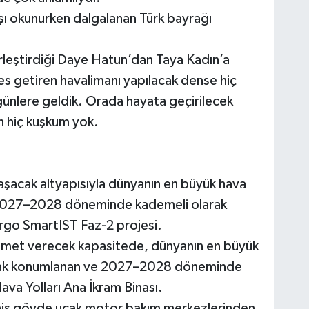
şı okunurken dalgalanan Türk bayrağı
rleştirdiği Daye Hatun’dan Taya Kadın’a
 getiren havalimanı yapılacak dense hiç
ünlere geldik. Orada hayata geçirilecek
n hiç kuşkum yok.
laşacak altyapısıyla dünyanın en büyük hava
e 2027–2028 döneminde kademeli olarak
rgo SmartIST Faz-2 projesi.
izmet verecek kapasitede, dünyanın en büyük
olarak konumlanan ve 2027–2028 döneminde
va Yolları Ana İkram Binası.
eniş gövde uçak motor bakım merkezlerinden