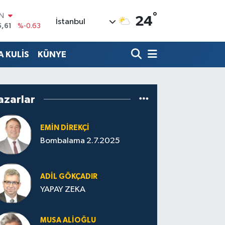
5,61
%-0.63
°
24
R
İstanbul
43
%0.16
17
%-0.02
 KULİS
KÜNYE
İN
63
%0.07
ALTIN
40
%0.45
azarlar
00
%70
EMIN DIREKÇI
Bombalama 2.7.2025
ADIL GÖKÇADIR
YAPAY ZEKA
MUSA ALIOĞLU