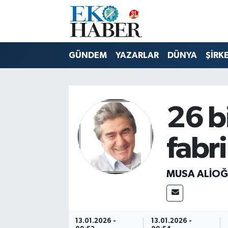
Hava Durumu
GÜNDEM
YAZARLAR
DÜNYA
ŞİRK
Trafik Durumu
Süper Lig Puan Durumu ve Fikstür
26 b
Tüm Manşetler
fabri
Son Dakika Haberleri
Haber Arşivi
MUSA ALIOĞ
13.01.2026 -
13.01.2026 -