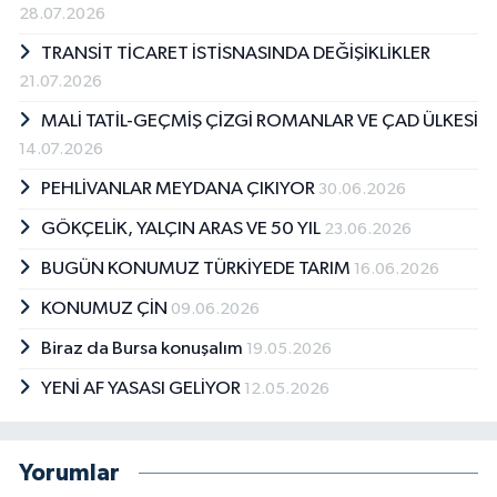
28.07.2026
TRANSİT TİCARET İSTİSNASINDA DEĞİŞİKLİKLER
21.07.2026
MALİ TATİL-GEÇMİŞ ÇİZGİ ROMANLAR VE ÇAD ÜLKESİ
14.07.2026
PEHLİVANLAR MEYDANA ÇIKIYOR
30.06.2026
GÖKÇELİK, YALÇIN ARAS VE 50 YIL
23.06.2026
BUGÜN KONUMUZ TÜRKİYEDE TARIM
16.06.2026
KONUMUZ ÇİN
09.06.2026
Biraz da Bursa konuşalım
19.05.2026
YENİ AF YASASI GELİYOR
12.05.2026
Yorumlar