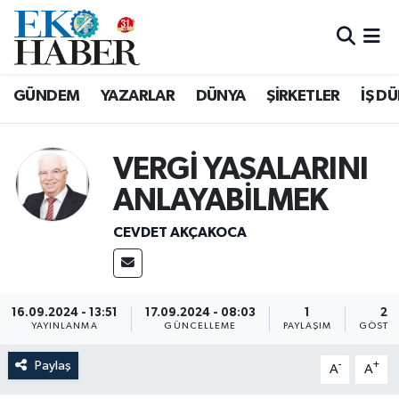
Hava Durumu
GÜNDEM
YAZARLAR
DÜNYA
ŞİRKETLER
İŞ D
Trafik Durumu
Süper Lig Puan Durumu ve Fikstür
VERGİ YASALARINI
ANLAYABİLMEK
Tüm Manşetler
CEVDET AKÇAKOCA
Son Dakika Haberleri
Haber Arşivi
16.09.2024 - 13:51
17.09.2024 - 08:03
1
21
YAYINLANMA
GÜNCELLEME
PAYLAŞIM
GÖSTE
Paylaş
-
+
A
A