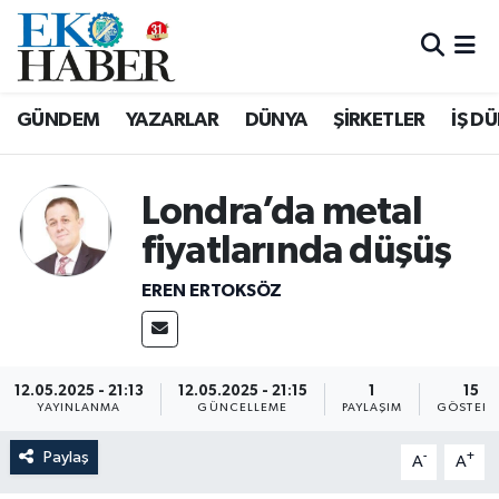
Hava Durumu
GÜNDEM
YAZARLAR
DÜNYA
ŞİRKETLER
İŞ D
Trafik Durumu
Süper Lig Puan Durumu ve Fikstür
Londra’da metal
fiyatlarında düşüş
Tüm Manşetler
EREN ERTOKSÖZ
Son Dakika Haberleri
Haber Arşivi
12.05.2025 - 21:13
12.05.2025 - 21:15
1
15
YAYINLANMA
GÜNCELLEME
PAYLAŞIM
GÖSTERI
Paylaş
-
+
A
A