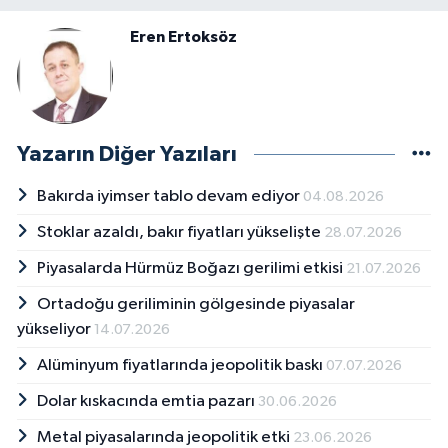
Eren Ertoksöz
Yazarın Diğer Yazıları
Bakırda iyimser tablo devam ediyor
04.08.2026
Stoklar azaldı, bakır fiyatları yükselişte
28.07.2026
Piyasalarda Hürmüz Boğazı gerilimi etkisi
21.07.2026
Ortadoğu geriliminin gölgesinde piyasalar
yükseliyor
14.07.2026
Alüminyum fiyatlarında jeopolitik baskı
07.07.2026
Dolar kıskacında emtia pazarı
30.06.2026
Metal piyasalarında jeopolitik etki
23.06.2026