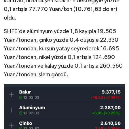
kontratı, hızla düşen stokların desteğiyle yüzde
0,1 artışla 77.770 Yuan/ton (10.761,63 dolar)
oldu.
SHFE‘de alüminyum yüzde 1,8 kayıpla 19.505
Yuan/tondan, çinko yüzde 0,4 düşüşle 22.330
Yuan/tondan, kurşun yatay seyrederek 16.695
Yuan/tondan, nikel yüzde 0,1 artışla 124.690
Yuan/tondan ve kalay yüzde 0,1 artışla 260.560
Yuan/tondan işlem gördü.