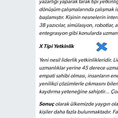
yazarlığı yaparak tarak tipi yetkinl
dönüşüm çalışmalarında çalışmak is
başlamıştır. Kişinin nesnelerin inter
3B yazıcılar, simülasyon, robotlar, a
entegrasyon gibi konularda uzman 
X Tipi Yetkinlik
Yeni nesil liderlik yetkinlikleridir.
uzmanlıklar yerine 45 derece uzman
empati sahibi olması, insanların ener
yenilikçi çözümlerle çıkmasını bilen y
kaydırma yeteneğine sahiptir… Çok a
Sonuç
olarak ülkemizde yaygın olar
kişiler daha fazla bulunmaktadır. Fak