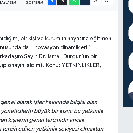
A
A
PAYLAŞIM
GÖSTERIM
nıdığım, bir kişi ve kurumun hayatına eğitmen
onusunda da “İnovasyon dinamikleri”
arkadaşım Sayın Dr. İsmail Durgun’un bir
ayıp onayını aldım). Konu: YETKİNLİKLER,
enel olarak işler hakkında bilgisi olan
yöneticilerin büyük bir kısmı bu yetkinlik
en kişilerin genel tercihidir ancak
 tercih edilen yetkinlik seviyesi olmaktan