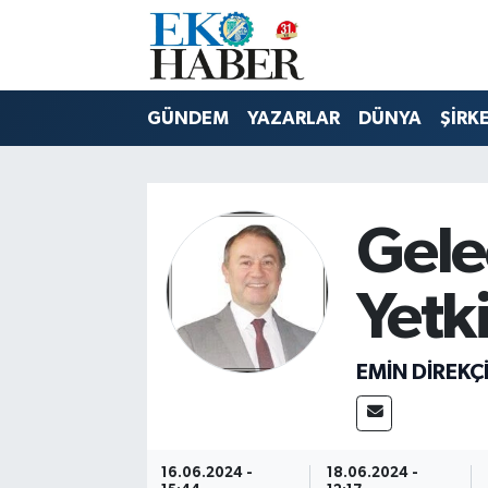
Hava Durumu
GÜNDEM
YAZARLAR
DÜNYA
ŞİRK
Trafik Durumu
Süper Lig Puan Durumu ve Fikstür
Gele
Tüm Manşetler
Yetki
Son Dakika Haberleri
Haber Arşivi
EMIN DIREKÇ
16.06.2024 -
18.06.2024 -