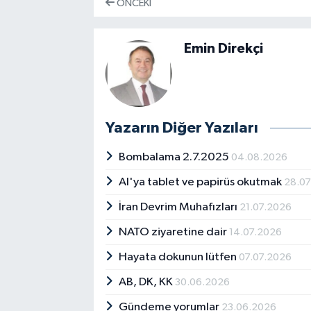
ÖNCEKI
Emin Direkçi
Yazarın Diğer Yazıları
Bombalama 2.7.2025
04.08.2026
AI'ya tablet ve papirüs okutmak
28.0
İran Devrim Muhafızları
21.07.2026
NATO ziyaretine dair
14.07.2026
Hayata dokunun lütfen
07.07.2026
AB, DK, KK
30.06.2026
Gündeme yorumlar
23.06.2026