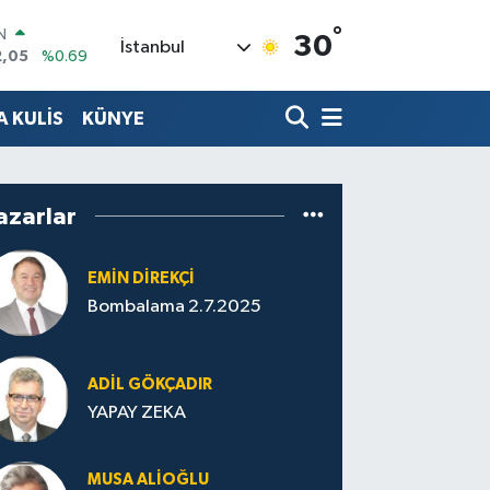
°
IN
30
İstanbul
2,05
%0.69
R
86
%0.06
 KULİS
KÜNYE
00
%0.1
N
38
%0.21
ALTIN
azarlar
4
%0.32
0
%48
EMIN DIREKÇI
Bombalama 2.7.2025
ADIL GÖKÇADIR
YAPAY ZEKA
MUSA ALIOĞLU