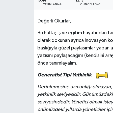
15:44
12:17
YAYINLANMA
GÜNCELLEME
Değerli Okurlar,
Bu hafta; iş ve eğitim hayatından ta
olarak dokunan ayrıca inovasyon k
başlığıyla güzel paylaşımlar yapan 
yazısını paylaşacağım (kendisini ar
önce tanımlayalım.
Generatist Tipi Yetkinlik
Derinlemesine uzmanlığı olmayan, g
yetkinlik seviyesidir. Günümüzdeki 
seviyesindedir. Yönetici olmak istey
önümüzdeki yıllarda yöneticiler için