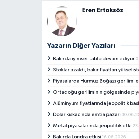
Eren Ertoksöz
Yazarın Diğer Yazıları
Bakırda iyimser tablo devam ediyor
0
Stoklar azaldı, bakır fiyatları yükseliş
Piyasalarda Hürmüz Boğazı gerilimi e
Ortadoğu geriliminin gölgesinde piya
Alüminyum fiyatlarında jeopolitik bas
Dolar kıskacında emtia pazarı
30.06.2
Metal piyasalarında jeopolitik etki
23
Bakırda Londra etkisi
16.06.2026