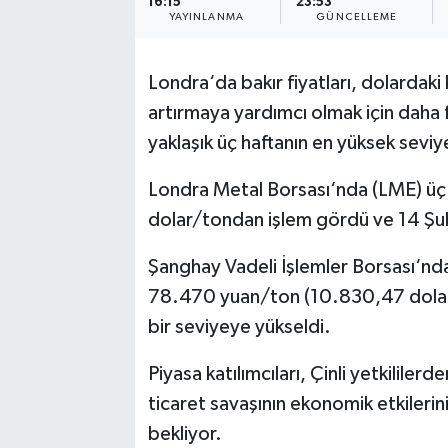
16:15
23:53
YAYINLANMA
GÜNCELLEME
Londra‘da bakır fiyatları, dolardak
artırmaya yardımcı olmak için daha 
yaklaşık üç haftanın en yüksek seviye
Londra Metal Borsası‘nda (LME) üç a
dolar/tondan işlem gördü ve 14 Şub
Şanghay Vadeli İşlemler Borsası‘ndak
78.470 yuan/ton (10.830,47 dolar) 
bir seviyeye yükseldi.
Piyasa katılımcıları, Çinli yetkilil
ticaret savaşının ekonomik etkilerini
bekliyor.