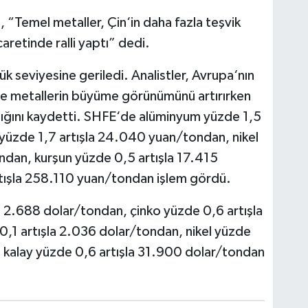
 “Temel metaller, Çin‘in daha fazla teşvik
aretinde ralli yaptı” dedi.
k seviyesine geriledi. Analistler, Avrupa‘nın
de metallerin büyüme görünümünü artırırken
tığını kaydetti. SHFE‘de alüminyum yüzde 1,5
yüzde 1,7 artışla 24.040 yuan/tondan, nikel
dan, kurşun yüzde 0,5 artışla 17.415
tışla 258.110 yuan/tondan işlem gördü.
 2.688 dolar/tondan, çinko yüzde 0,6 artışla
,1 artışla 2.036 dolar/tondan, nikel yüzde
 kalay yüzde 0,6 artışla 31.900 dolar/tondan