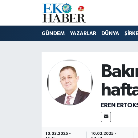
Hava Durumu
GÜNDEM
YAZARLAR
DÜNYA
ŞİRK
Trafik Durumu
Süper Lig Puan Durumu ve Fikstür
Bakır
Tüm Manşetler
haft
Son Dakika Haberleri
Haber Arşivi
EREN ERTOK
10.03.2025 -
10.03.2025 -