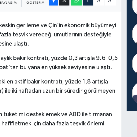
A
A
PAYLAŞIM
GÖSTERIM
i keskin gerileme ve Çin‘in ekonomik büyümeyi
fazla teşvik vereceği umutlarının desteğiyle
sine ulaştı.
ylık bakır kontratı, yüzde 0,3 artışla 9.610,5
at‘tan bu yana en yüksek seviyesine ulaştı.
i en aktif bakır kontratı, yüzde 1,8 artışla
ile iki haftadan uzun bir süredir görülmeyen
erden tüketimi desteklemek ve ABD ile tırmanan
 hafifletmek için daha fazla teşvik önlemi