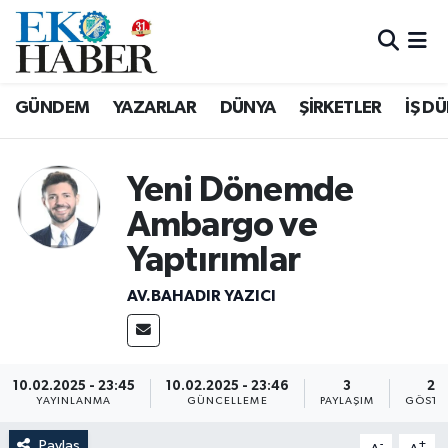
Hava Durumu
GÜNDEM
YAZARLAR
DÜNYA
ŞİRKETLER
İŞ D
Trafik Durumu
Süper Lig Puan Durumu ve Fikstür
Yeni Dönemde
Ambargo ve
Tüm Manşetler
Yaptırımlar
Son Dakika Haberleri
AV.BAHADIR YAZICI
Haber Arşivi
10.02.2025 - 23:45
10.02.2025 - 23:46
3
26
YAYINLANMA
GÜNCELLEME
PAYLAŞIM
GÖSTE
Paylaş
-
+