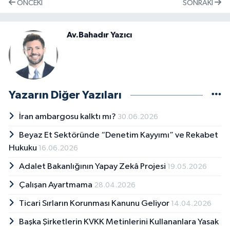
ÖNCEKI
SONRAKI
Av.Bahadır Yazıcı
Yazarın Diğer Yazıları
İran ambargosu kalktı mı?
30.06.2026
Beyaz Et Sektöründe “Denetim Kayyımı” ve Rekabet
Hukuku
16.06.2026
Adalet Bakanlığının Yapay Zekâ Projesi
19.05.2026
Çalışan Ayartmama
28.04.2026
Ticari Sırların Korunması Kanunu Geliyor
14.04.2026
Başka Şirketlerin KVKK Metinlerini Kullananlara Yasak