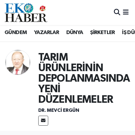
Hava Durumu
GÜNDEM
YAZARLAR
DÜNYA
ŞİRKETLER
İŞ D
Trafik Durumu
Süper Lig Puan Durumu ve Fikstür
TARIM
ÜRÜNLERİNİN
Tüm Manşetler
DEPOLANMASINDA
Son Dakika Haberleri
YENİ
DÜZENLEMELER
Haber Arşivi
DR. MEVCI ERGÜN