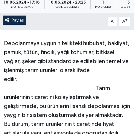
10.06.2024 - 17:16
10.06.2024 - 23:25
1
55
YAYINLANMA
GÜNCELLEME
PAYLAŞIM
GÖSTE
Paylaş
-
+
A
A
Depolanmaya uygun nitelikteki hububat, bakliyat,
pamuk, tütün, fındık, yağlı tohumlar, bitkisel
yağlar, şeker gibi standardize edilebilen temel ve
işlenmiş tarım ürünleri olarak ifade
edilir.
Tarım
ürünlerinin ticaretini kolaylaştırmak ve
geliştirmede, bu ürünlerin lisanslı depolanması için
yaygın bir sistem oluşturmak da yer almaktadır.
Bu durum, tarım ürünlerinin ticaretinde fiyat
artışları ile yani, enflasyonla da doğrudan ilgili