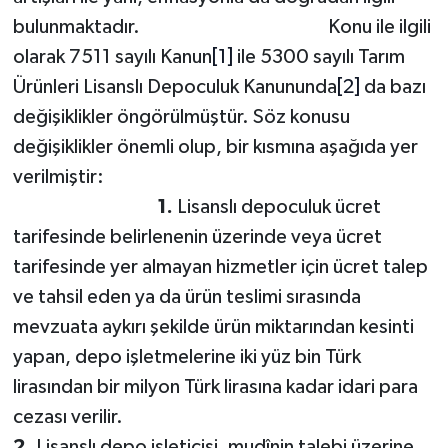
bulunmaktadır. Konu ile ilgili
olarak 7511 sayılı Kanun
[1]
ile 5300 sayılı Tarım
Ürünleri Lisanslı Depoculuk Kanununda
[2]
da bazı
değişiklikler öngörülmüştür. Söz konusu
değişiklikler önemli olup, bir kısmına aşağıda yer
verilmiştir:
1.
Lisanslı depoculuk ücret
tarifesinde belirlenenin üzerinde veya ücret
tarifesinde yer almayan hizmetler için ücret talep
ve tahsil eden ya da ürün teslimi sırasında
mevzuata aykırı şekilde ürün miktarından kesinti
yapan, depo işletmelerine iki yüz bin Türk
lirasından bir milyon Türk lirasına kadar idari para
cezası verilir.
2.
Lisanslı depo işleticisi, mudînin talebi üzerine,