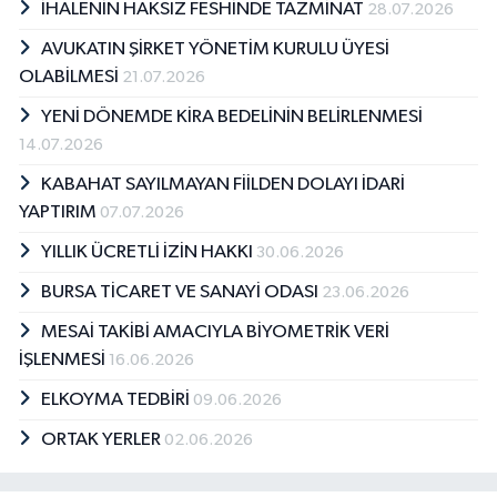
İHALENİN HAKSIZ FESHİNDE TAZMİNAT
28.07.2026
AVUKATIN ŞİRKET YÖNETİM KURULU ÜYESİ
OLABİLMESİ
21.07.2026
YENİ DÖNEMDE KİRA BEDELİNİN BELİRLENMESİ
14.07.2026
KABAHAT SAYILMAYAN FİİLDEN DOLAYI İDARİ
YAPTIRIM
07.07.2026
YILLIK ÜCRETLİ İZİN HAKKI
30.06.2026
BURSA TİCARET VE SANAYİ ODASI
23.06.2026
MESAİ TAKİBİ AMACIYLA BİYOMETRİK VERİ
İŞLENMESİ
16.06.2026
ELKOYMA TEDBİRİ
09.06.2026
ORTAK YERLER
02.06.2026