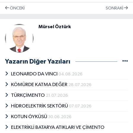
ÖNCEKI
SONRAKI
Mürsel Öztürk
Yazarın Diğer Yazıları
LEONARDO DA VINCI
04.08.2026
KÖMÜRDE KATMA DEĞER
28.07.2026
TÜRKÇİMENTO
21.07.2026
HİDROELEKTRİK SEKTÖRÜ
07.07.2026
KOTUN ÖYKÜSÜ
30.06.2026
ELEKTRİKLİ BATARYA ATIKLARI VE ÇİMENTO