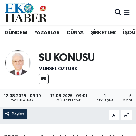
Hava Durumu
GÜNDEM
YAZARLAR
DÜNYA
ŞİRKETLER
İŞ D
Trafik Durumu
Süper Lig Puan Durumu ve Fikstür
SU KONUSU
MÜRSEL ÖZTÜRK
Tüm Manşetler
Son Dakika Haberleri
12.08.2025 - 09:10
12.08.2025 - 09:01
1
50
Haber Arşivi
YAYINLANMA
GÜNCELLEME
PAYLAŞIM
GÖSTE
Paylaş
-
+
A
A