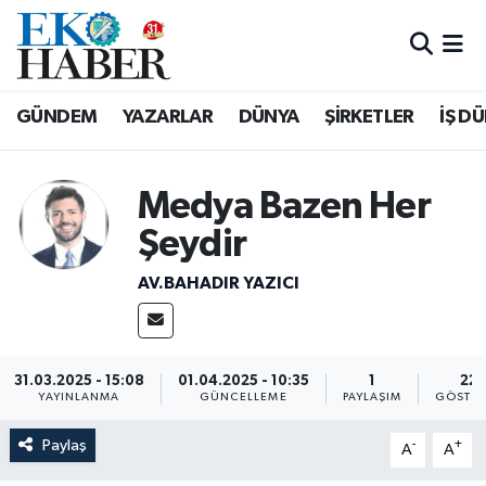
Hava Durumu
GÜNDEM
YAZARLAR
DÜNYA
ŞİRKETLER
İŞ D
Trafik Durumu
Süper Lig Puan Durumu ve Fikstür
Medya Bazen Her
Şeydir
Tüm Manşetler
AV.BAHADIR YAZICI
Son Dakika Haberleri
Haber Arşivi
31.03.2025 - 15:08
01.04.2025 - 10:35
1
22
YAYINLANMA
GÜNCELLEME
PAYLAŞIM
GÖSTER
Paylaş
-
+
A
A