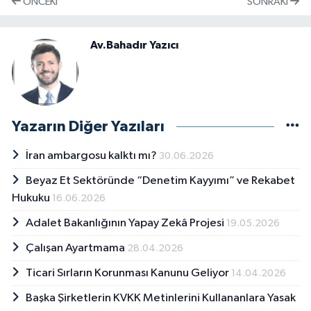
ÖNCEKI
SONRAKI
Av.Bahadır Yazıcı
Yazarın Diğer Yazıları
İran ambargosu kalktı mı?
30.06.2026
Beyaz Et Sektöründe “Denetim Kayyımı” ve Rekabet
Hukuku
16.06.2026
Adalet Bakanlığının Yapay Zekâ Projesi
19.05.2026
Çalışan Ayartmama
28.04.2026
Ticari Sırların Korunması Kanunu Geliyor
14.04.2026
Başka Şirketlerin KVKK Metinlerini Kullananlara Yasak