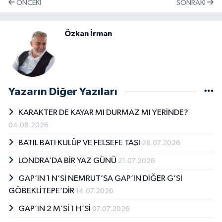
ÖNCEKI
SONRAKI
Özkan İrman
Yazarın Diğer Yazıları
KARAKTER DE KAYAR MI DURMAZ MI YERİNDE?
04.08.2026
BATIL BATI KULÜP VE FELSEFE TAŞI
28.07.2026
LONDRA’DA BİR YAZ GÜNÜ
21.07.2026
GAP’IN 1 N’Sİ NEMRUT’SA GAP’IN DİĞER G’Sİ
GÖBEKLİTEPE’DİR
14.07.2026
GAP’IN 2 M’Sİ 1 H’Sİ
07.07.2026