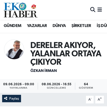
Hava Durumu
GÜNDEM
YAZARLAR
DÜNYA
ŞİRKETLER
İŞ D
Trafik Durumu
Süper Lig Puan Durumu ve Fikstür
DERELER AKIYOR,
YALANLAR ORTAYA
Tüm Manşetler
ÇIKIYOR
Son Dakika Haberleri
ÖZKAN İRMAN
Haber Arşivi
09.06.2026 - 09:00
08.06.2026 - 16:55
64
YAYINLANMA
GÜNCELLEME
GÖSTERIM
Paylaş
-
+
A
A