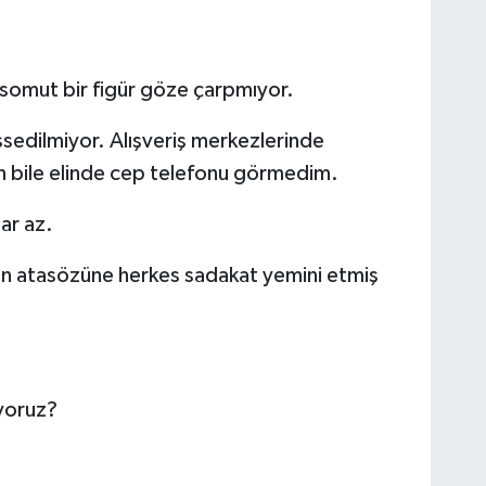
somut bir figür göze çarpmıyor.
issedilmiyor. Alışveriş merkezlerinde
şanın bile elinde cep telefonu görmedim.
ar az.
on atasözüne herkes sadakat yemini etmiş
yoruz?