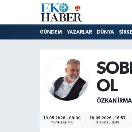
Hava Durumu
GÜNDEM
YAZARLAR
DÜNYA
ŞİRK
Trafik Durumu
Süper Lig Puan Durumu ve Fikstür
SOB
Tüm Manşetler
OL
Son Dakika Haberleri
Haber Arşivi
ÖZKAN İRM
19.05.2026 - 09:00
18.05.2026 - 16:57
YAYINLANMA
GÜNCELLEME